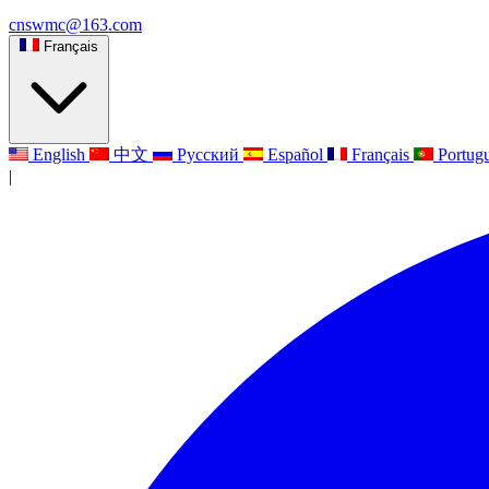
cnswmc@163.com
Français
English
中文
Русский
Español
Français
Portug
|