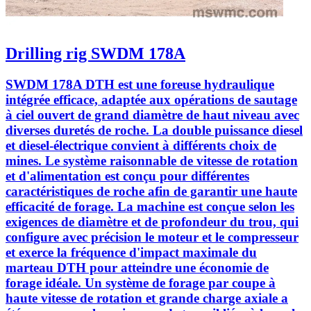
Drilling rig SWDM 178A
SWDM 178A DTH est une foreuse hydraulique
intégrée efficace, adaptée aux opérations de sautage
à ciel ouvert de grand diamètre de haut niveau avec
diverses duretés de roche. La double puissance diesel
et diesel-électrique convient à différents choix de
mines. Le système raisonnable de vitesse de rotation
et d'alimentation est conçu pour différentes
caractéristiques de roche afin de garantir une haute
efficacité de forage. La machine est conçue selon les
exigences de diamètre et de profondeur du trou, qui
configure avec précision le moteur et le compresseur
et exerce la fréquence d'impact maximale du
marteau DTH pour atteindre une économie de
forage idéale. Un système de forage par coupe à
haute vitesse de rotation et grande charge axiale a