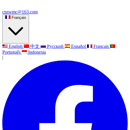
cnswmc@163.com
Français
English
中文
Русский
Español
Français
Português
Indonesia
|