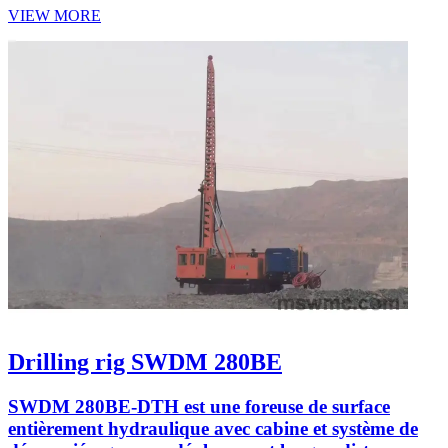
VIEW MORE
Drilling rig SWDM 280BE
SWDM 280BE-DTH est une foreuse de surface
entièrement hydraulique avec cabine et système de