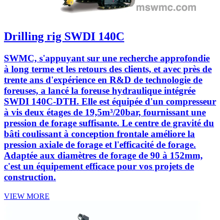
Drilling rig SWDI 140C
SWMC, s'appuyant sur une recherche approfondie
à long terme et les retours des clients, et avec près de
trente ans d'expérience en R&D de technologie de
foreuses, a lancé la foreuse hydraulique intégrée
SWDI 140C-DTH. Elle est équipée d'un compresseur
à vis deux étages de 19,5m³/20bar, fournissant une
pression de forage suffisante. Le centre de gravité du
bâti coulissant à conception frontale améliore la
pression axiale de forage et l'efficacité de forage.
Adaptée aux diamètres de forage de 90 à 152mm,
c'est un équipement efficace pour vos projets de
construction.
VIEW MORE