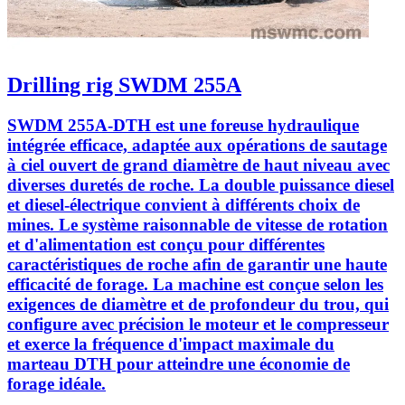
Drilling rig SWDM 255A
SWDM 255A-DTH est une foreuse hydraulique
intégrée efficace, adaptée aux opérations de sautage
à ciel ouvert de grand diamètre de haut niveau avec
diverses duretés de roche. La double puissance diesel
et diesel-électrique convient à différents choix de
mines. Le système raisonnable de vitesse de rotation
et d'alimentation est conçu pour différentes
caractéristiques de roche afin de garantir une haute
efficacité de forage. La machine est conçue selon les
exigences de diamètre et de profondeur du trou, qui
configure avec précision le moteur et le compresseur
et exerce la fréquence d'impact maximale du
marteau DTH pour atteindre une économie de
forage idéale.