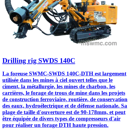
Drilling rig SWDS 140C
La foreuse SWMC-SWDS 140C-DTH est largement
utilisée dans les mines à ciel ouvert telles que le
ciment, la métallurgie, les mines de charbon, les
carrières, le forage de trous de mine dans les projets
de construction ferroviaire, routière, de conservation
des eaux, hydroélectrique et de défense nationale. Sa
plage de taille d'ouverture est de 90-178mm, et peut
être équipée de divers types de compresseurs d'air
pour réaliser un forage DTH haute pression.