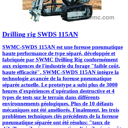
Drilling rig SWDS 115AN
SWMC-SWDS 115AN est une foreuse pneumatique
haute performance de type séparé, développée et
fabriquée par SWMC Drilling Rig conformément
aux exigences de l'industrie du forage "faible coût,
haute efficacité". SWMC-SWDS 115AN intègre la
technologie avancée de la foreuse pneumatique
séparée actuelle. Le prototype a subi plus de 3000
heures d'expériences d'opération destructive et 4
types de tests sur le terrain dans différents
environnements géologiques. Plus de 10 défauts
mécaniques ont été améliorés. Finalement, les trois
problèmes techniques clés précédents de la foreuse
pneumatique séparée ont été résolus: "taux de