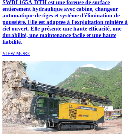
SWDI 165A-DTH est une foreuse de surface
entièrement hydraulique avec cabine, changeur
automatique de tiges et système d'élimination de
poussière. Elle est adaptée à l'exploitation minière à
ciel ouvert. Elle présente une haute efficacité, une
durabilité, une maintenance facile et une haute
fiabilité.
VIEW MORE