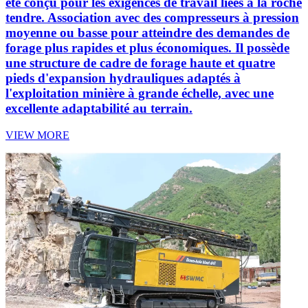
été conçu pour les exigences de travail liées à la roche
tendre. Association avec des compresseurs à pression
moyenne ou basse pour atteindre des demandes de
forage plus rapides et plus économiques. Il possède
une structure de cadre de forage haute et quatre
pieds d'expansion hydrauliques adaptés à
l'exploitation minière à grande échelle, avec une
excellente adaptabilité au terrain.
VIEW MORE