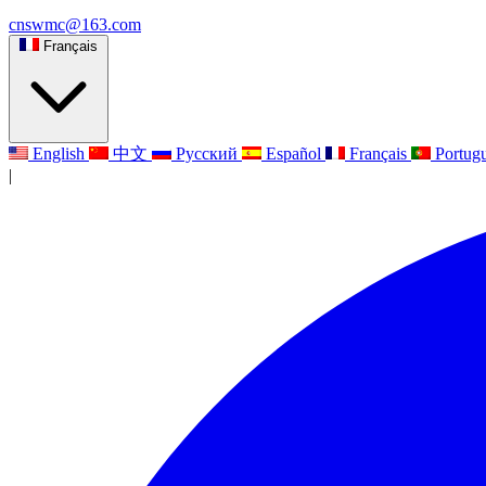
cnswmc@163.com
Français
English
中文
Русский
Español
Français
Portug
|