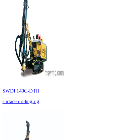
SWDI 140C-DTH
surface-drilling-rig