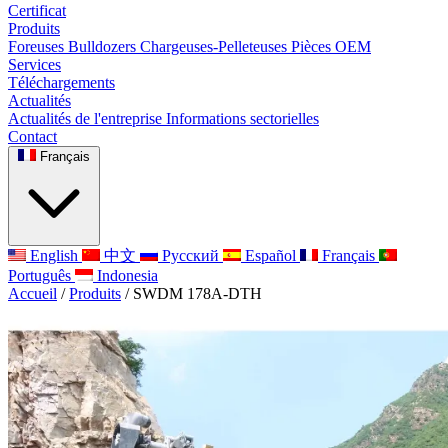
Certificat
Produits
Foreuses
Bulldozers
Chargeuses-Pelleteuses
Pièces OEM
Services
Téléchargements
Actualités
Actualités de l'entreprise
Informations sectorielles
Contact
Français
English
中文
Русский
Español
Français
Português
Indonesia
Accueil
/
Produits
/
SWDM 178A-DTH