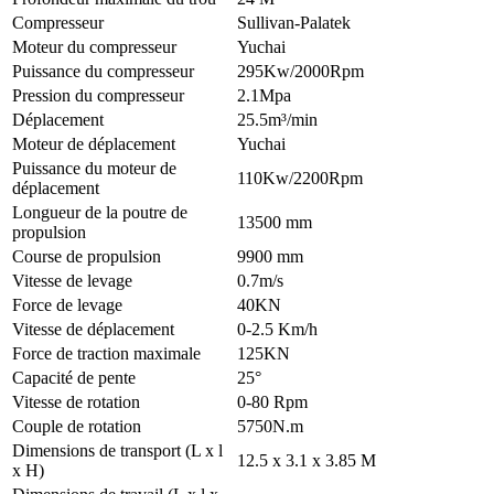
Compresseur
Sullivan-Palatek
Moteur du compresseur
Yuchai
Puissance du compresseur
295Kw/2000Rpm
Pression du compresseur
2.1Mpa
Déplacement
25.5m³/min
Moteur de déplacement
Yuchai
Puissance du moteur de
110Kw/2200Rpm
déplacement
Longueur de la poutre de
13500 mm
propulsion
Course de propulsion
9900 mm
Vitesse de levage
0.7m/s
Force de levage
40KN
Vitesse de déplacement
0-2.5 Km/h
Force de traction maximale
125KN
Capacité de pente
25°
Vitesse de rotation
0-80 Rpm
Couple de rotation
5750N.m
Dimensions de transport (L x l
12.5 x 3.1 x 3.85 M
x H)