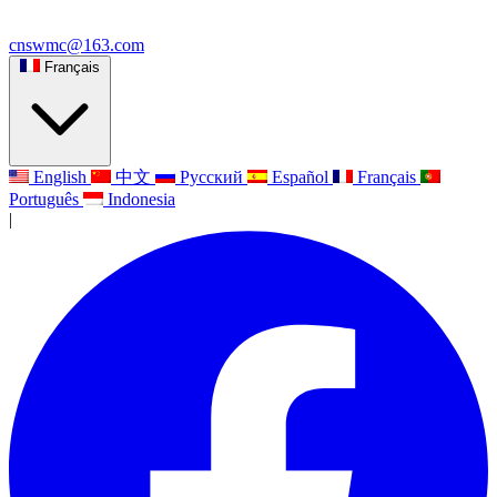
cnswmc@163.com
Français
English
中文
Русский
Español
Français
Português
Indonesia
|