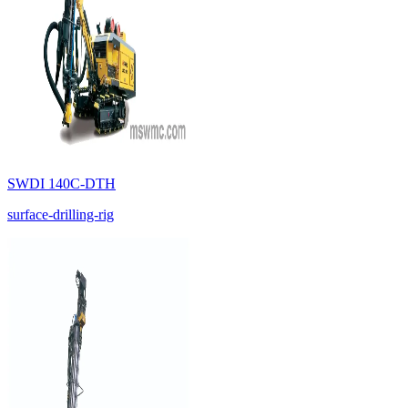
SWDI 140C-DTH
surface-drilling-rig