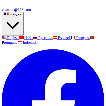
cnswmc@163.com
Français
English
中文
Русский
Español
Français
Português
Indonesia
|