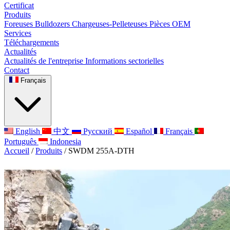
Certificat
Produits
Foreuses
Bulldozers
Chargeuses-Pelleteuses
Pièces OEM
Services
Téléchargements
Actualités
Actualités de l'entreprise
Informations sectorielles
Contact
Français
English
中文
Русский
Español
Français
Português
Indonesia
Accueil
/
Produits
/
SWDM 255A-DTH