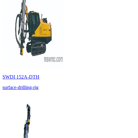
SWDI 152A-DTH
surface-drilling-rig