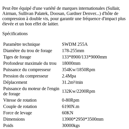
Peut être équipé d'une variété de marques internationales (Sullair,
Airman, Sullivan Palatek, Doosan, Gardner Denver...) d'hôte de
compression à double vis, pour garantir une fréquence d'impact plus
élevée et un bon effet de laitier.
Spécifications
Paramètre technique
SWDM 255A
Diamètre du trou de forage
178-255mm
Tiges de forage
133*8900/133*9000mm
Profondeur maximale du trou
18000mm
Puissance du compresseur
354Kw/1850Rpm
Pression du compresseur
2.4Mpa
Déplacement
31.2m³/min
Puissance du moteur de l'engin
132Kw/2200Rpm
de forage
Vitesse de rotation
0-80Rpm
Couple de rotation
6190N.m
Force de levage
60KN
Dimensions
13900*2950*3500mm
Poids
30000kgs