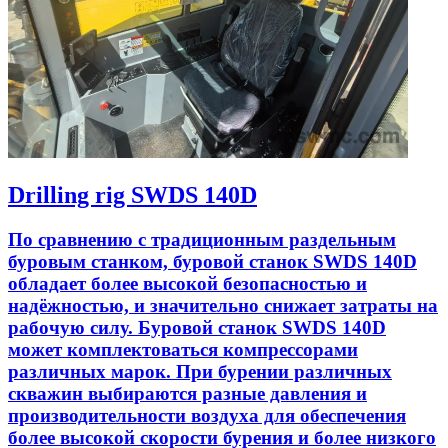
Drilling rig SWDS 140D
По сравнению с традиционным раздельным
буровым станком, буровой станок SWDS 140D
обладает более высокой безопасностью и
надёжностью, и значительно снижает затраты на
рабочую силу. Буровой станок SWDS 140D
может комплектоваться компрессорами
различных марок. При бурении различных
скважин выбираются разные давления и
производительности воздуха для обеспечения
более высокой скорости бурения и более низкого