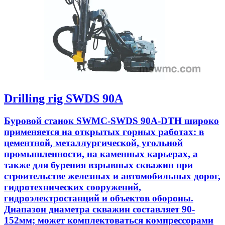
Drilling rig SWDS 90A
Буровой станок SWMC-SWDS 90A-DTH широко
применяется на открытых горных работах: в
цементной, металлургической, угольной
промышленности, на каменных карьерах, а
также для бурения взрывных скважин при
строительстве железных и автомобильных дорог,
гидротехнических сооружений,
гидроэлектростанций и объектов обороны.
Диапазон диаметра скважин составляет 90-
152мм; может комплектоваться компрессорами