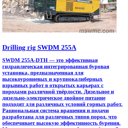
Drilling rig SWDM 255A
SWDM 255A-DTH — это эффективная
гидравлическая интегрированная буровая
установка, предназначенная для
высокоуровневых и крупнокалиберных
взрывных работ в открытых карьерах с
породами различной твёрдости. Дизельное и
дизельно-электрическое двойное питание
подходят для различных условий горных работ.
Рациональная система вращения и подачи
разработана для различных типов пород, что
обеспечивает высокую эффективность бурения.