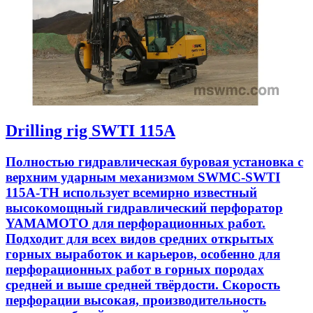
Drilling rig SWTI 115A
Полностью гидравлическая буровая установка с
верхним ударным механизмом SWMC-SWTI
115A-TH использует всемирно известный
высокомощный гидравлический перфоратор
YAMAMOTO для перфорационных работ.
Подходит для всех видов средних открытых
горных выработок и карьеров, особенно для
перфорационных работ в горных породах
средней и выше средней твёрдости. Скорость
перфорации высокая, производительность