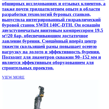
обширных исследованиях и отзывах клиентов, а
также почти тридцатилетнем опыте в области
разработки технологий буровых станков,
выпустила интегрированный гидравлический
буровой станок SWDI 140C-DTH. Он оснащён
двухступенчатым винтовым компрессором 19,5
м³/20 бар, обеспечивающим достаточное
давление бурения. Смещённый вперёд центр
тяжести скользящей рамы повышает осевую
нагрузку на долото и эффективность бурения.
Подходит для диаметров скважин 90–152 мм и
является эффективным оборудованием для
строительных проектов.
VIEW MORE