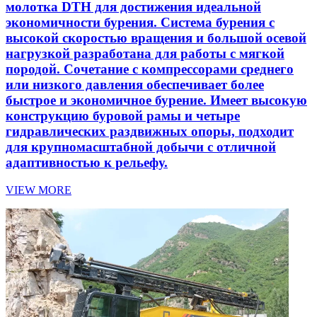
молотка DTH для достижения идеальной
экономичности бурения. Система бурения с
высокой скоростью вращения и большой осевой
нагрузкой разработана для работы с мягкой
породой. Сочетание с компрессорами среднего
или низкого давления обеспечивает более
быстрое и экономичное бурение. Имеет высокую
конструкцию буровой рамы и четыре
гидравлических раздвижных опоры, подходит
для крупномасштабной добычи с отличной
адаптивностью к рельефу.
VIEW MORE