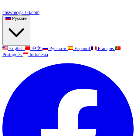
cnswmc@163.com
Русский
English
中文
Русский
Español
Français
Português
Indonesia
|