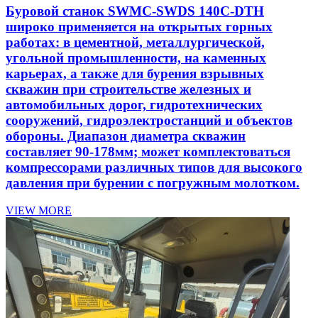
Буровой станок SWMC-SWDS 140C-DTH
широко применяется на открытых горных
работах: в цементной, металлургической,
угольной промышленности, на каменных
карьерах, а также для бурения взрывных
скважин при строительстве железных и
автомобильных дорог, гидротехнических
сооружений, гидроэлектростанций и объектов
обороны. Диапазон диаметра скважин
составляет 90-178мм; может комплектоваться
компрессорами различных типов для высокого
давления при бурении с погружным молотком.
VIEW MORE