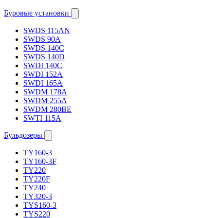
Буровые установки
SWDS 115AN
SWDS 90A
SWDS 140C
SWDS 140D
SWDI 140C
SWDI 152A
SWDI 165A
SWDM 178A
SWDM 255A
SWDM 280BE
SWTI 115A
Бульдозеры
TY160-3
TY160-3F
TY220
TY220F
TY240
TY320-3
TYS160-3
TYS220