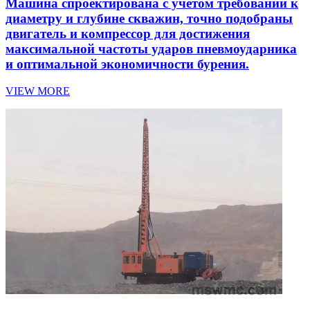
Машина спроектирована с учётом требований к
диаметру и глубине скважин, точно подобраны
двигатель и компрессор для достижения
максимальной частоты ударов пневмоударника
и оптимальной экономичности бурения.
VIEW MORE