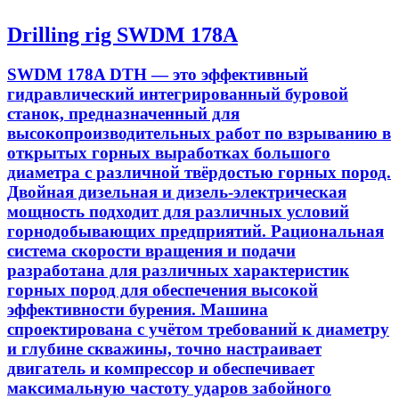
Drilling rig SWDM 178A
SWDM 178A DTH — это эффективный
гидравлический интегрированный буровой
станок, предназначенный для
высокопроизводительных работ по взрыванию в
открытых горных выработках большого
диаметра с различной твёрдостью горных пород.
Двойная дизельная и дизель-электрическая
мощность подходит для различных условий
горнодобывающих предприятий. Рациональная
система скорости вращения и подачи
разработана для различных характеристик
горных пород для обеспечения высокой
эффективности бурения. Машина
спроектирована с учётом требований к диаметру
и глубине скважины, точно настраивает
двигатель и компрессор и обеспечивает
максимальную частоту ударов забойного