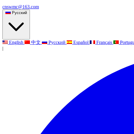
cnswmc@163.com
Русский
English
中文
Русский
Español
Français
Portug
|