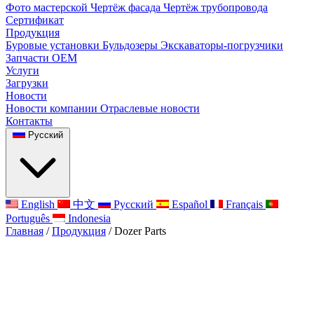
Фото мастерской
Чертёж фасада
Чертёж трубопровода
Сертификат
Продукция
Буровые установки
Бульдозеры
Экскаваторы-погрузчики
Запчасти OEM
Услуги
Загрузки
Новости
Новости компании
Отраслевые новости
Контакты
Русский
English
中文
Русский
Español
Français
Português
Indonesia
Главная
/
Продукция
/
Dozer Parts