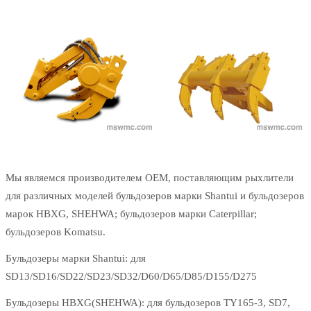
Мы являемся производителем OEM, поставляющим рыхлители
для различных моделей бульдозеров марки Shantui и бульдозеров
марок HBXG, SHEHWA; бульдозеров марки Caterpillar;
бульдозеров Komatsu.
Бульдозеры марки Shantui: для
SD13/SD16/SD22/SD23/SD32/D60/D65/D85/D155/D275
Бульдозеры HBXG(SHEHWA): для бульдозеров TY165-3, SD7,