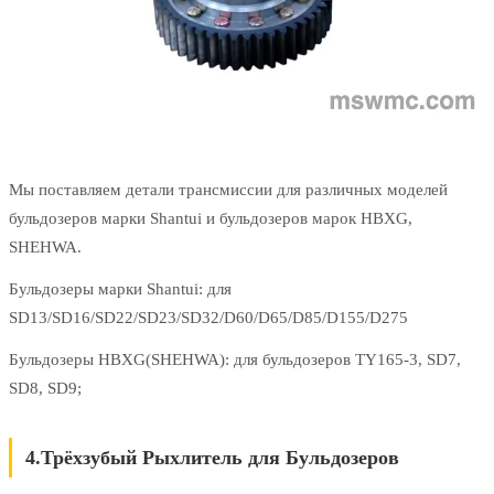
Мы поставляем детали трансмиссии для различных моделей
бульдозеров марки Shantui и бульдозеров марок HBXG,
SHEHWA.
Бульдозеры марки Shantui: для
SD13/SD16/SD22/SD23/SD32/D60/D65/D85/D155/D275
Бульдозеры HBXG(SHEHWA): для бульдозеров TY165-3, SD7,
SD8, SD9;
4.Трёхзубый Рыхлитель для Бульдозеров