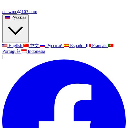
cnswmc@163.com
Русский
English
中文
Русский
Español
Français
Português
Indonesia
|