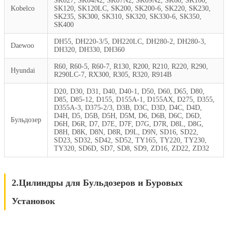
SK027, SK04N2, SK07N2, SK09N2, SK60, SK100,
Kobelco
SK120, SK120LC, SK200, SK200-6, SK220, SK230,
SK235, SK300, SK310, SK320, SK330-6, SK350,
SK400
DH55, DH220-3/5, DH220LC, DH280-2, DH280-3,
Daewoo
DH320, DH330, DH360
R60, R60-5, R60-7, R130, R200, R210, R220, R290,
Hyundai
R290LC-7, RX300, R305, R320, R914B
D20, D30, D31, D40, D40-1, D50, D60, D65, D80,
D85, D85-12, D155, D155A-1, D155AX, D275, D355,
D355A-3, D375-2/3, D3B, D3C, D3D, D4C, D4D,
D4H, D5, D5B, D5H, D5M, D6, D6B, D6C, D6D,
Бульдозер
D6H, D6R, D7, D7E, D7F, D7G, D7R, D8L, D8G,
D8H, D8K, D8N, D8R, D9L, D9N, SD16, SD22,
SD23, SD32, SD42, SD52, TY165, TY220, TY230,
TY320, SD6D, SD7, SD8, SD9, ZD16, ZD22, ZD32
2.Цилиндры для Бульдозеров и Буровых
Установок