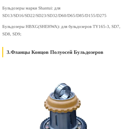
Бульдозеры марки Shantui: для
SD13/SD16/SD22/SD23/SD32/D60/D65/D85/D155/D275
Бульдозеры HBXG(SHEHWA): для бульдозеров TY165-3, SD7,
SD8, SD9;
3.Фланцы Концов Полуосей Бульдозеров