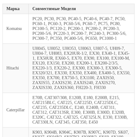
Марка
Совместимые Модели
PC20, PC30, PC30, PC40-5, PC40-6, PC40-7, PC50,
PC60-1, PC60-3, PC60-5/6, PC60-7, PC75, PC80,
Komatsu
PC100-5, PC120-2, PC200-1, PC200-2, PC200-3,
PC200-5/6, PC220-3, PC200-7, PC240-3, PC300-5/6,
PC300-7, PC350, PC400-5/6, PC650, PC1000-1
UH045, UH052, UHO53, UH063, UH07-5, UH09-7,
UH04-7, UH083, EX20UR-1/2, EX30, EX40-1, EX45-
1, EX50UR, EX60-5, EX70, EX90, EX100, EX100-M,
EX120, EX150, EX200, EX200-1, EX200-2/3/5,
Hitachi
EX220-1/3, EX220-2, EX300, EX300-3, EX300-5,
EX320/321, EX330, EX350, EX400, EX400-5, EX550,
EX350, EX700, EX750-5, EX1100, ZAXIS50,
ZAXIS55, ZAXIS230, ZAXIS240, ZAXIS270,
ZAXIS330, ZAXIS360, FH220-3, FH330
E70B, CAT307/308, E120B, E180, E200B, E215,
CAT215BLC, CAT225, CAT225D, CAT225DLC,
CAT235, CAT235DLC, E240, E240B, CAT311,
Caterpillar
CAT312, CAT313SR, E300, E300B, E300D, E320B,
E320C, CAT322, CAT325, CAT325LN, E330, E330B,
CAT330LN, CAT345, CAT350, E450
K903, K904B, K904C, K907B, K907C, K907D, SK07,