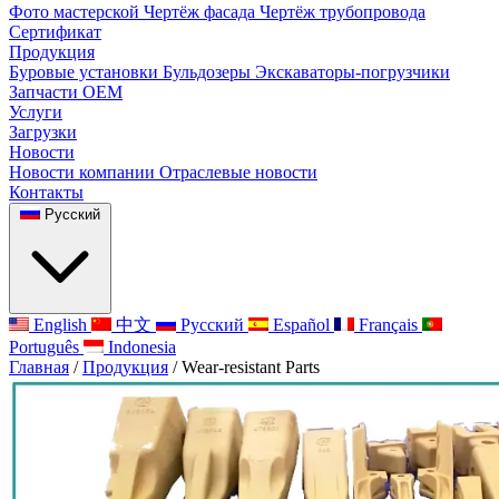
Фото мастерской
Чертёж фасада
Чертёж трубопровода
Сертификат
Продукция
Буровые установки
Бульдозеры
Экскаваторы-погрузчики
Запчасти OEM
Услуги
Загрузки
Новости
Новости компании
Отраслевые новости
Контакты
Русский
English
中文
Русский
Español
Français
Português
Indonesia
Главная
/
Продукция
/
Wear-resistant Parts