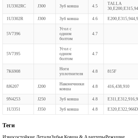
TALLA
1U3302RC
J300
Зуб ковша
4.5
30,E200,E315,9
1U3302R
J300
Зуб ковша
4.6
E200,E315,944,
Угол с
5V7396
одним
4.7
болтом
Угол с
5V7395
одним
4.7
болтом
Ноги
7K6908
4.8
815F
уплотнителя
Наконечники
8J6207
J200
4.8
416,438,910
ковша
9N4253
J250
Зуб ковша
4.8
E311,E312,916,
1U3351
J350
Зуб ковша
4.8
E320,E322,966D
Теги
Износостойкие Детали
Зубья Ковша & Адаптеры
Режущие