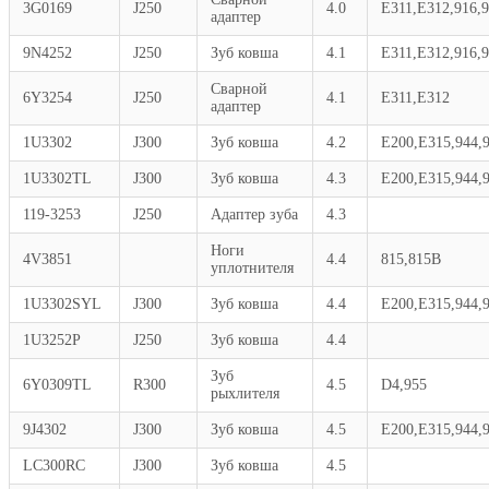
3G0169
J250
4.0
E311,E312,916,
адаптер
9N4252
J250
Зуб ковша
4.1
E311,E312,916,
Сварной
6Y3254
J250
4.1
E311,E312
адаптер
1U3302
J300
Зуб ковша
4.2
E200,E315,944,
1U3302TL
J300
Зуб ковша
4.3
E200,E315,944,
119-3253
J250
Адаптер зуба
4.3
Ноги
4V3851
4.4
815,815B
уплотнителя
1U3302SYL
J300
Зуб ковша
4.4
E200,E315,944,
1U3252P
J250
Зуб ковша
4.4
Зуб
6Y0309TL
R300
4.5
D4,955
рыхлителя
9J4302
J300
Зуб ковша
4.5
E200,E315,944,
LC300RC
J300
Зуб ковша
4.5