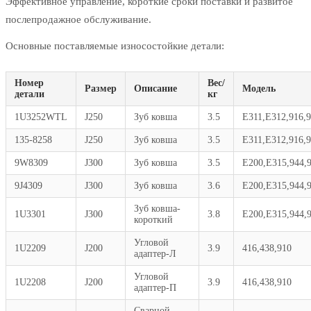
Эффективное управление, короткие сроки поставки и развитое
послепродажное обслуживание.
Основные поставляемые износостойкие детали:
Номер
Вес/
Размер
Описание
Модель
детали
кг
1U3252WTL
J250
Зуб ковша
3.5
E311,E312,916,
135-8258
J250
Зуб ковша
3.5
E311,E312,916,
9W8309
J300
Зуб ковша
3.5
E200,E315,944,
9J4309
J300
Зуб ковша
3.6
E200,E315,944,
Зуб ковша-
1U3301
J300
3.8
E200,E315,944,
короткий
Угловой
1U2209
J200
3.9
416,438,910
адаптер-Л
Угловой
1U2208
J200
3.9
416,438,910
адаптер-П
Сварной