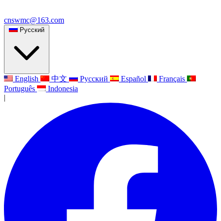
cnswmc@163.com
Русский
English
中文
Русский
Español
Français
Português
Indonesia
|