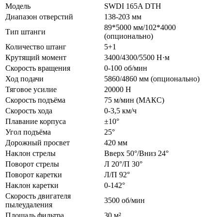
Модель
SWDI 165A DTH
Диапазон отверстий
138-203 мм
89*5000 мм/102*4000
Тип штанги
(опционально)
Количество штанг
5+1
Крутящий момент
3400/4300/5500 Н·м
Скорость вращения
0-100 об/мин
Ход подачи
5860/4860 мм (опционально)
Тяговое усилие
20000 Н
Скорость подъёма
75 м/мин (МАКС)
Скорость хода
0-3,5 км/ч
Плавание корпуса
±10°
Угол подъёма
25°
Дорожный просвет
420 мм
Наклон стрелы
Вверх 50°/Вниз 24°
Поворот стрелы
Л 20°/П 30°
Поворот каретки
Л/П 92°
Наклон каретки
0-142°
Скорость двигателя
3500 об/мин
пылеудаления
Площадь фильтра
30 м²