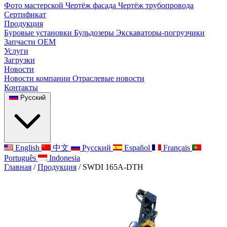
Фото мастерской
Чертёж фасада
Чертёж трубопровода
Сертификат
Продукция
Буровые установки
Бульдозеры
Экскаваторы-погрузчики
Запчасти OEM
Услуги
Загрузки
Новости
Новости компании
Отраслевые новости
Контакты
Русский
English
中文
Русский
Español
Français
Português
Indonesia
Главная
/
Продукция
/
SWDI 165A-DTH