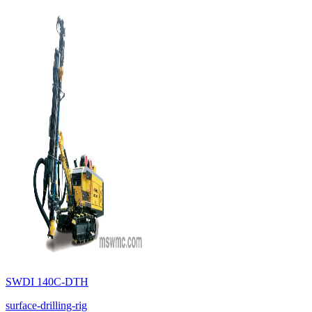
SWDI 140C-DTH
surface-drilling-rig