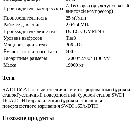
Atlas Copco (двухступенчатый
Производитель компрессора
винтовой компрессор)
Производительность
25 м³/мин
Рабочее давление
2,0/2,4 МПа
Производитель двигателя
DCEC CUMMINS
Уровень выбросов
Tier3
Мощность двигателя
306 кВт
Ёмкость топливного бака
600 л
Габаритные размеры
12000*2700*3100 мм
Масса
19000 кг
Теги
SWDI 165A Полный гусеничный интегрированный буровой
станок
Гусеничный поверхностный буровой станок SWDI
165A-DTH
Гидравлический буровой станок для
поверхностного взрывания SWDI 165A-DTH
Похожие продукты