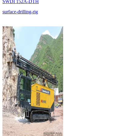
SWDI 152A-DTH
surface-drilling-rig