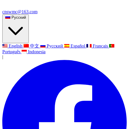
cnswmc@163.com
Русский
English
中文
Русский
Español
Français
Português
Indonesia
|