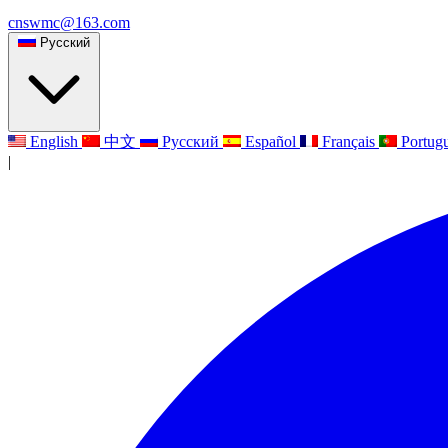
cnswmc@163.com
Русский
English
中文
Русский
Español
Français
Portug
|