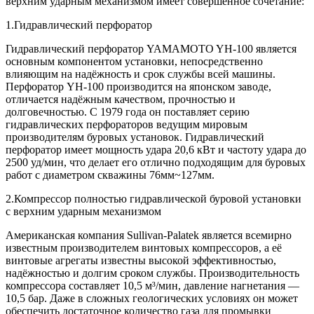
верхним ударным механизмом имеет совершенное сочетание:
1.Гидравлический перфоратор
Гидравлический перфоратор YAMAMOTO YH-100 является
основным компонентом установки, непосредственно
влияющим на надёжность и срок службы всей машины.
Перфоратор YH-100 производится на японском заводе,
отличается надёжным качеством, прочностью и
долговечностью. С 1979 года он поставляет серию
гидравлических перфораторов ведущим мировым
производителям буровых установок. Гидравлический
перфоратор имеет мощность удара 20,6 кВт и частоту удара до
2500 уд/мин, что делает его отлично подходящим для буровых
работ с диаметром скважины 76мм~127мм.
2.Компрессор полностью гидравлической буровой установки
с верхним ударным механизмом
Американская компания Sullivan-Palatek является всемирно
известным производителем винтовых компрессоров, а её
винтовые агрегаты известны высокой эффективностью,
надёжностью и долгим сроком службы. Производительность
компрессора составляет 10,5 м³/мин, давление нагнетания —
10,5 бар. Даже в сложных геологических условиях он может
обеспечить достаточное количество газа для промывки