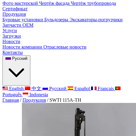
Фото мастерской
Чертёж фасада
Чертёж трубопровода
Сертификат
Продукция
Буровые установки
Бульдозеры
Экскаваторы-погрузчики
Запчасти OEM
Услуги
Загрузки
Новости
Новости компании
Отраслевые новости
Контакты
Русский
English
中文
Русский
Español
Français
Português
Indonesia
Главная
/
Продукция
/
SWTI 115A-TH