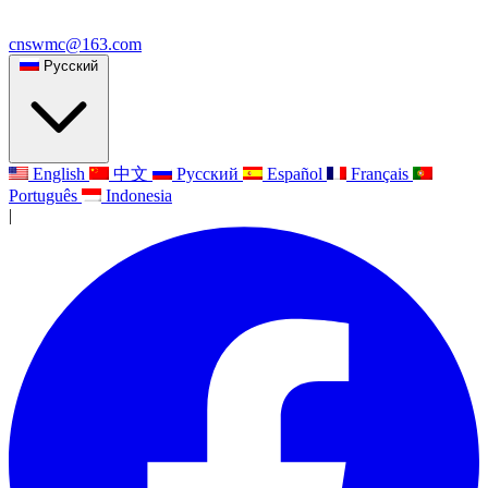
cnswmc@163.com
Русский
English
中文
Русский
Español
Français
Português
Indonesia
|