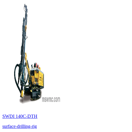
SWDI 140C-DTH
surface-drilling-rig