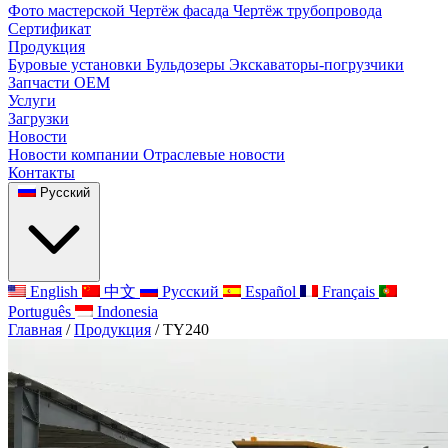
Фото мастерской
Чертёж фасада
Чертёж трубопровода
Сертификат
Продукция
Буровые установки
Бульдозеры
Экскаваторы-погрузчики
Запчасти OEM
Услуги
Загрузки
Новости
Новости компании
Отраслевые новости
Контакты
Русский
English
中文
Русский
Español
Français
Português
Indonesia
Главная
/
Продукция
/
TY240