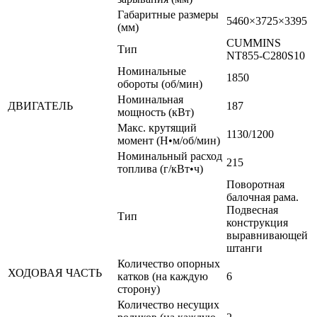
Габаритные размеры
5460×3725×3395
(мм)
CUMMINS
Тип
NT855-C280S10
Номинальные
1850
обороты (об/мин)
Номинальная
ДВИГАТЕЛЬ
187
мощность (кВт)
Макс. крутящий
1130/1200
момент (Н•м/об/мин)
Номинальный расход
215
топлива (г/кВт•ч)
Поворотная
балочная рама.
Подвесная
Тип
конструкция
выравнивающей
штанги
Количество опорных
ХОДОВАЯ ЧАСТЬ
катков (на каждую
6
сторону)
Количество несущих