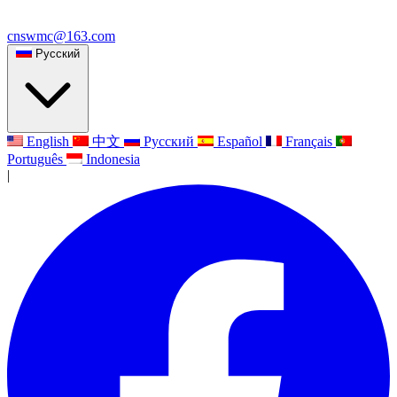
cnswmc@163.com
Русский
English
中文
Русский
Español
Français
Português
Indonesia
|