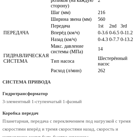
роликов (на каждую
2
сторону)
Шаг (мм)
216
Ширина звена (мм)
560
Передача
1st
2nd
3rd
ПЕРЕДАЧА
Вперёд (км/ч)
0-3.6
0-6.5
0-11.2
Назад (км/ч)
0-4.3
0-7.7
0-13.2
Макс. давление
14
системы (МПа)
ГИДРАВЛИЧЕСКАЯ
Шестерённый
СИСТЕМА
Тип насоса
насос
Расход (л/мин)
262
СИСТЕМА ПРИВОДА
Гидротрансформатор
3-элементный 1-ступенчатый 1-фазный
Коробка передач
Планетарная, передача с переключением под нагрузкой с тремя
скоростями вперёд и тремя скоростями назад, скорость и
направление могут быть быстро изменены.