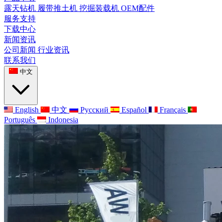
露天钻机
履带推土机
挖掘装载机
OEM配件
服务支持
下载中心
新闻资讯
公司新闻
行业资讯
联系我们
中文
English
中文
Русский
Español
Français
Português
Indonesia