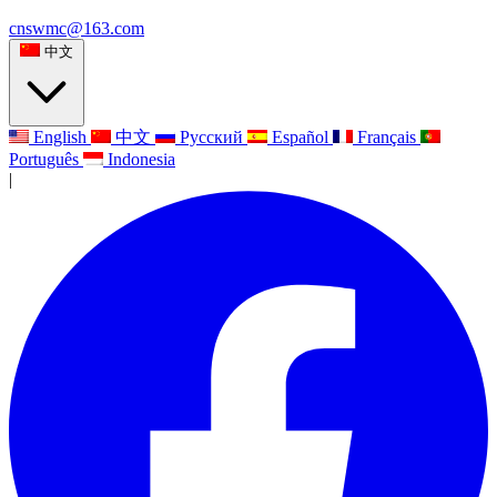
cnswmc@163.com
中文
English
中文
Русский
Español
Français
Português
Indonesia
|