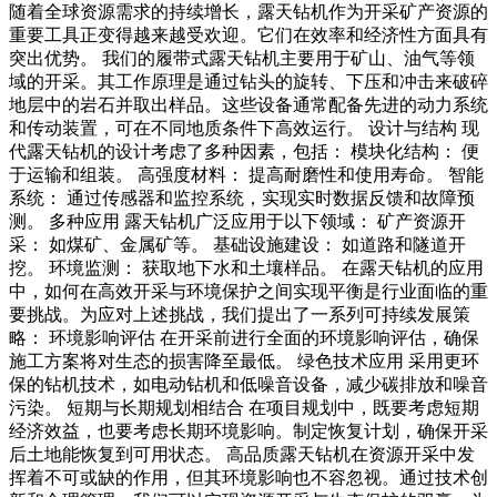
随着全球资源需求的持续增长，露天钻机作为开采矿产资源的
重要工具正变得越来越受欢迎。它们在效率和经济性方面具有
突出优势。 我们的履带式露天钻机主要用于矿山、油气等领
域的开采。其工作原理是通过钻头的旋转、下压和冲击来破碎
地层中的岩石并取出样品。这些设备通常配备先进的动力系统
和传动装置，可在不同地质条件下高效运行。 设计与结构 现
代露天钻机的设计考虑了多种因素，包括： 模块化结构： 便
于运输和组装。 高强度材料： 提高耐磨性和使用寿命。 智能
系统： 通过传感器和监控系统，实现实时数据反馈和故障预
测。 多种应用 露天钻机广泛应用于以下领域： 矿产资源开
采： 如煤矿、金属矿等。 基础设施建设： 如道路和隧道开
挖。 环境监测： 获取地下水和土壤样品。 在露天钻机的应用
中，如何在高效开采与环境保护之间实现平衡是行业面临的重
要挑战。为应对上述挑战，我们提出了一系列可持续发展策
略： 环境影响评估 在开采前进行全面的环境影响评估，确保
施工方案将对生态的损害降至最低。 绿色技术应用 采用更环
保的钻机技术，如电动钻机和低噪音设备，减少碳排放和噪音
污染。 短期与长期规划相结合 在项目规划中，既要考虑短期
经济效益，也要考虑长期环境影响。制定恢复计划，确保开采
后土地能恢复到可用状态。 高品质露天钻机在资源开采中发
挥着不可或缺的作用，但其环境影响也不容忽视。通过技术创