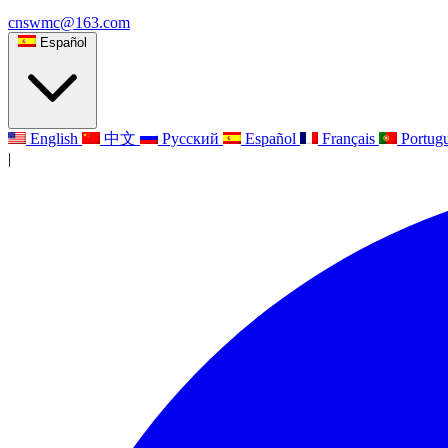
cnswmc@163.com
Español
English
中文
Русский
Español
Français
Portug
|