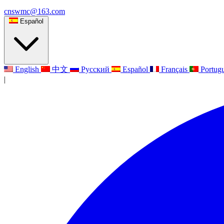
cnswmc@163.com
Español
English
中文
Русский
Español
Français
Portug
|