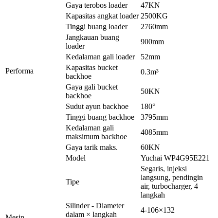
Gaya terobos loader
47KN
Kapasitas angkat loader
2500KG
Tinggi buang loader
2760mm
Jangkauan buang
900mm
loader
Kedalaman gali loader
52mm
Kapasitas bucket
Performa
0.3m³
backhoe
Gaya gali bucket
50KN
backhoe
Sudut ayun backhoe
180°
Tinggi buang backhoe
3795mm
Kedalaman gali
4085mm
maksimum backhoe
Gaya tarik maks.
60KN
Model
Yuchai WP4G95E221
Segaris, injeksi
langsung, pendingin
Tipe
air, turbocharger, 4
langkah
Silinder - Diameter
4-106×132
dalam × langkah
Mesin