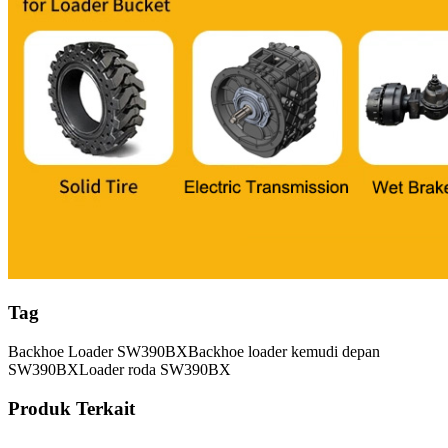
Tag
Backhoe Loader SW390BX
Backhoe loader kemudi depan
SW390BX
Loader roda SW390BX
Produk Terkait