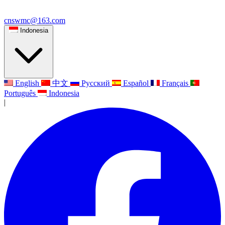
cnswmc@163.com
Indonesia
English
中文
Русский
Español
Français
Português
Indonesia
|