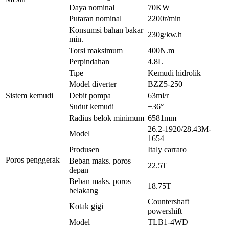
Daya nominal
70KW
Putaran nominal
2200r/min
Konsumsi bahan bakar
230g/kw.h
min.
Torsi maksimum
400N.m
Perpindahan
4.8L
Tipe
Kemudi hidrolik
Model diverter
BZZ5-250
Sistem kemudi
Debit pompa
63ml/r
Sudut kemudi
±36°
Radius belok minimum
6581mm
26.2-1920/28.43M-
Model
1654
Produsen
Italy carraro
Poros penggerak
Beban maks. poros
22.5T
depan
Beban maks. poros
18.75T
belakang
Countershaft
Kotak gigi
powershift
Model
TLB1-4WD