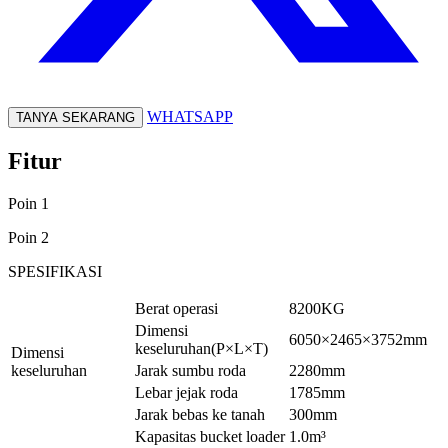
WHATSAPP
TANYA SEKARANG
Fitur
Poin 1
Poin 2
SPESIFIKASI
Berat operasi
8200KG
Dimensi
6050×2465×3752mm
keseluruhan(P×L×T)
Dimensi
keseluruhan
Jarak sumbu roda
2280mm
Lebar jejak roda
1785mm
Jarak bebas ke tanah
300mm
Kapasitas bucket loader
1.0m³