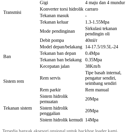
Gigi
4 maju dan 4 mundur
Konverter torsi hidrolik
carraro
Transmisi
Tekanan masuk
-
Tekanan keluar
1.3-1.55Mpa
Sirkulasi tekanan
Mode pendinginan
pendingin oli
Debit pompa
40ml/r
Model depan/belakang
14-17.5/19.5L-24
Tekanan ban depan
0.4Mpa
Ban
Tekanan ban belakang
0.35Mpa
Kecepatan jalan
38Km/h
Tipe basah internal,
Rem servis
pengatur sendiri,
Sistem rem
seimbang sendiri
Rem parkir
Rem manual
Sistem hidrolik
20Mpa
pemuatan
Tekanan sistem
Sistem hidrolik
20Mpa
penggalian
Sistem hidrolik kemudi
14Mpa
Tersedia banyak aksesori opsional untuk backhoe loader kami,