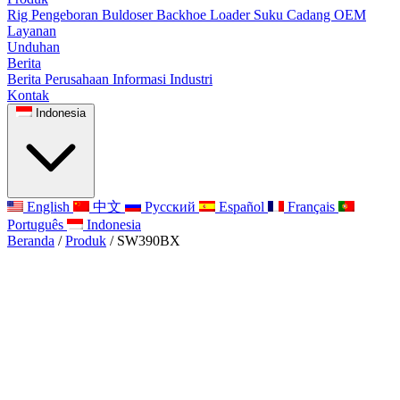
Rig Pengeboran
Buldoser
Backhoe Loader
Suku Cadang OEM
Layanan
Unduhan
Berita
Berita Perusahaan
Informasi Industri
Kontak
Indonesia
English
中文
Русский
Español
Français
Português
Indonesia
Beranda
/
Produk
/
SW390BX