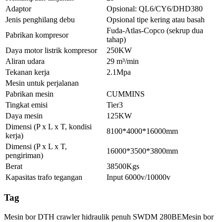
Adaptor
Opsional: QL6/CY6/DHD380
Jenis penghilang debu
Opsional tipe kering atau basah
Fuda-Atlas-Copco (sekrup dua
Pabrikan kompresor
tahap)
Daya motor listrik kompresor
250KW
Aliran udara
29 m³/min
Tekanan kerja
2.1Mpa
Mesin untuk perjalanan
Pabrikan mesin
CUMMINS
Tingkat emisi
Tier3
Daya mesin
125KW
Dimensi (P x L x T, kondisi
8100*4000*16000mm
kerja)
Dimensi (P x L x T,
16000*3500*3800mm
pengiriman)
Berat
38500Kgs
Kapasitas trafo tegangan
Input 6000v/10000v
Tag
Mesin bor DTH crawler hidraulik penuh SWDM 280BE
Mesin bor