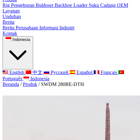
Rig Pengeboran
Buldoser
Backhoe Loader
Suku Cadang OEM
Layanan
Unduhan
Berita
Berita Perusahaan
Informasi Industri
Kontak
Indonesia
English
中文
Русский
Español
Français
Português
Indonesia
Beranda
/
Produk
/
SWDM 280BE-DTH