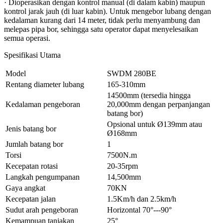
· Dioperasikan dengan kontrol manual (di dalam kabin) maupun
kontrol jarak jauh (di luar kabin). Untuk mengebor lubang dengan
kedalaman kurang dari 14 meter, tidak perlu menyambung dan
melepas pipa bor, sehingga satu operator dapat menyelesaikan
semua operasi.
Spesifikasi Utama
Model
SWDM 280BE
Rentang diameter lubang
165-310mm
14500mm (tersedia hingga
Kedalaman pengeboran
20,000mm dengan perpanjangan
batang bor)
Opsional untuk Ø139mm atau
Jenis batang bor
Ø168mm
Jumlah batang bor
1
Torsi
7500N.m
Kecepatan rotasi
20-35rpm
Langkah pengumpanan
14,500mm
Gaya angkat
70KN
Kecepatan jalan
1.5Km/h dan 2.5km/h
Sudut arah pengeboran
Horizontal 70°---90°
Kemampuan tanjakan
25°