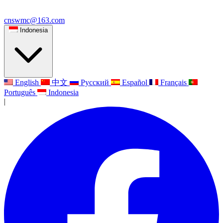
cnswmc@163.com
Indonesia
English
中文
Русский
Español
Français
Português
Indonesia
|