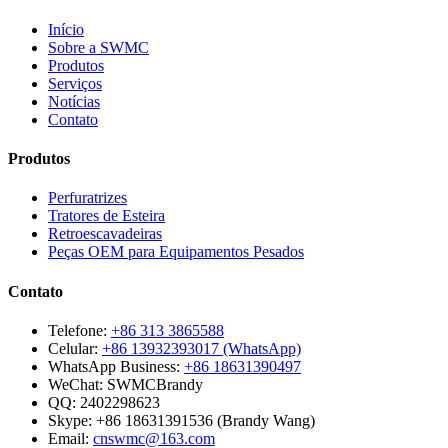
Início
Sobre a SWMC
Produtos
Serviços
Notícias
Contato
Produtos
Perfuratrizes
Tratores de Esteira
Retroescavadeiras
Peças OEM para Equipamentos Pesados
Contato
Telefone:
+86 313 3865588
Celular:
+86 13932393017 (WhatsApp)
WhatsApp Business:
+86 18631390497
WeChat:
SWMCBrandy
QQ:
2402298623
Skype:
+86 18631391536 (Brandy Wang)
Email:
cnswmc@163.com