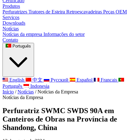
Certificado
Produtos
Perfuratrizes
Tratores de Esteira
Retroescavadeiras
Peças OEM
Serviços
Downloads
Notícias
Notícias da empresa
Informações do setor
Contato
Português
English
中文
Русский
Español
Français
Português
Indonesia
Início
/
Notícias
/
Notícias da Empresa
Notícias da Empresa
Perfuratriz SWMC SWDS 90A em
Canteiros de Obras na Província de
Shandong, China