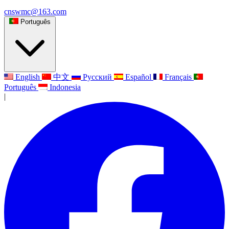
cnswmc@163.com
Português
English
中文
Русский
Español
Français
Português
Indonesia
|