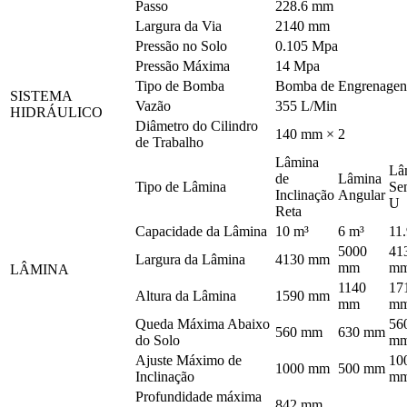
Passo
228.6 mm
Largura da Via
2140 mm
Pressão no Solo
0.105 Mpa
Pressão Máxima
14 Mpa
Tipo de Bomba
Bomba de Engrenagen
SISTEMA
Vazão
355 L/Min
HIDRÁULICO
Diâmetro do Cilindro
140 mm × 2
de Trabalho
Lâmina
Lâ
de
Lâmina
Tipo de Lâmina
Se
Inclinação
Angular
U
Reta
Capacidade da Lâmina
10 m³
6 m³
11
5000
41
Largura da Lâmina
4130 mm
mm
m
LÂMINA
1140
17
Altura da Lâmina
1590 mm
mm
m
Queda Máxima Abaixo
56
560 mm
630 mm
do Solo
m
Ajuste Máximo de
10
1000 mm
500 mm
Inclinação
m
Profundidade máxima
842 mm