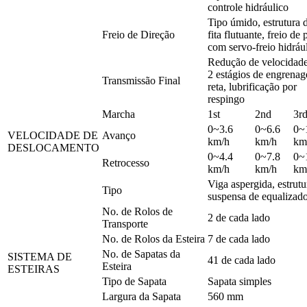
controle hidráulico
Tipo úmido, estrutura 
Freio de Direção
fita flutuante, freio de 
com servo-freio hidráu
Redução de velocidad
2 estágios de engrena
Transmissão Final
reta, lubrificação por
respingo
Marcha
1st
2nd
3r
0~3.6
0~6.6
0~
VELOCIDADE DE
Avanço
km/h
km/h
km
DESLOCAMENTO
0~4.4
0~7.8
0~
Retrocesso
km/h
km/h
km
Viga aspergida, estrutu
Tipo
suspensa de equalizad
No. de Rolos de
2 de cada lado
Transporte
No. de Rolos da Esteira
7 de cada lado
No. de Sapatas da
SISTEMA DE
41 de cada lado
Esteira
ESTEIRAS
Tipo de Sapata
Sapata simples
Largura da Sapata
560 mm