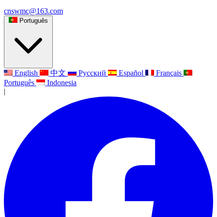
cnswmc@163.com
Português
English
中文
Русский
Español
Français
Português
Indonesia
|