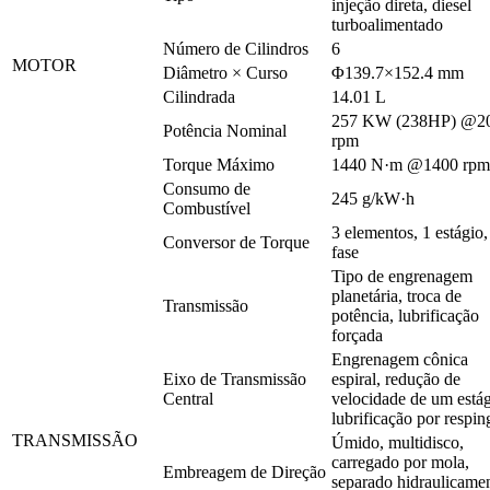
injeção direta, diesel
turboalimentado
Número de Cilindros
6
MOTOR
Diâmetro × Curso
Φ139.7×152.4 mm
Cilindrada
14.01 L
257 KW (238HP) @2
Potência Nominal
rpm
Torque Máximo
1440 N·m @1400 rpm
Consumo de
245 g/kW·h
Combustível
3 elementos, 1 estágio,
Conversor de Torque
fase
Tipo de engrenagem
planetária, troca de
Transmissão
potência, lubrificação
forçada
Engrenagem cônica
Eixo de Transmissão
espiral, redução de
Central
velocidade de um estág
lubrificação por respin
TRANSMISSÃO
Úmido, multidisco,
carregado por mola,
Embreagem de Direção
separado hidraulicamen