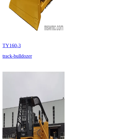
TY160-3
track-bulldozer