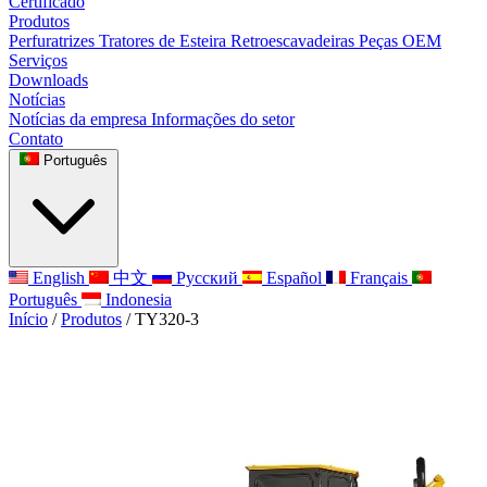
Certificado
Produtos
Perfuratrizes
Tratores de Esteira
Retroescavadeiras
Peças OEM
Serviços
Downloads
Notícias
Notícias da empresa
Informações do setor
Contato
Português
English
中文
Русский
Español
Français
Português
Indonesia
Início
/
Produtos
/
TY320-3