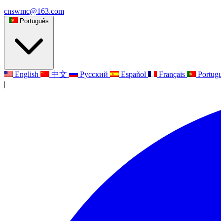
cnswmc@163.com
Português
English
中文
Русский
Español
Français
Portug
|