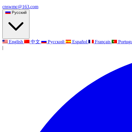
cnswmc@163.com
Русский
English
中文
Русский
Español
Français
Portug
|