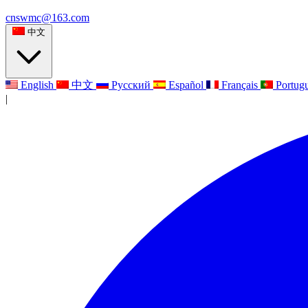
cnswmc@163.com
中文
English
中文
Русский
Español
Français
Portug
|