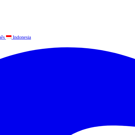
uês
Indonesia