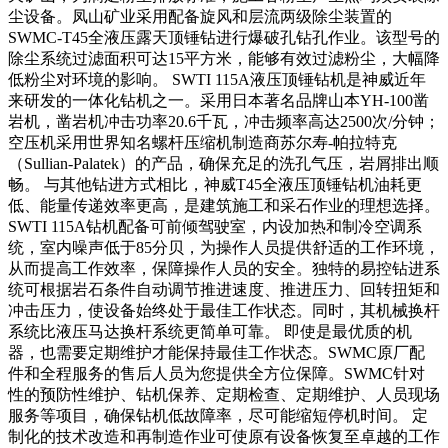
尘设备。凤山矿业采用配备旋风和层流两级除尘装置的
SWMC-T45全液压露天顶锤钻进行爆破孔钻孔作业。该型号的
除尘系统过滤面积可达15平方米，能够有效过滤粉尘，大幅降
低粉尘对环境的影响。 SWTI 115A液压顶锤钻机是神威近年
来研发的一体化钻机之一。采用日本著名品牌山本YH-100凿
岩机，凿岩机冲击功率20.6千瓦，冲击频率高达2500次/分钟；
空压机采用世界知名螺杆压缩机制造商苏尔寿-帕拉特克
（Sullian-Palatek）的产品，确保充足的洗孔气压，岩屑排出顺
畅。 与其他钻进方式相比，神威T45全液压顶锤钻机油耗更
低、能量传递效率更高，是建筑施工和采石作业的理想选择。
SWTI 115A钻机配备可前倾驾驶室，内设加热和制冷空调系
统，室内噪声低于85分贝，为操作人员提供舒适的工作环境，
从而提高工作效率，保障操作人员的安全。独特的易控钻进系
统可根据岩石条件自动调节推进速度、推进压力、回转扭矩和
冲击压力，使设备始终处于最佳工作状态。同时，其机械换杆
系统比液压马达换杆系统更简单可靠。 即使是最优质的机
器，也需要定期维护才能保持最佳工作状态。SWMC原厂配
件和全程服务的售后人员为您提供全方位保障。SWMC针对
性的预防性维护、钻机保养、定期检查、定期维护、人员现场
服务等项目，确保钻机低故障率，尽可能缩短停机时间。 定
制化的技术改造和再制造作业可使原有设备恢复至卓越的工作