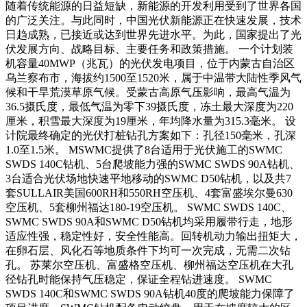
随着传统能源的日益短缺，新能源的开发利用受到了世界各国
的广泛关注。与此同时，中国光伏新能源正在快速发展，技术
日趋成熟，已接近或达到世界先进水平。为此，国家提出了光
伏发展方向、战略目标、主要任务和政策措施。 一个计划装
机容量40MWP（兆瓦）的光伏发电项目，位于内蒙古自治区
乌兰察布市，海拔约1500至1520米，属于中温带大陆性季风气
候和干旱荒漠草原气候。受蒙古高原气压影响，最高气温为
36.5摄氏度，最低气温为零下39摄氏度，冻土最大深度为220
厘米，积雪最大深度为19厘米，年均降水量为315.3毫米。 设
计院最终确定的光伏打桩钻孔方案如下：孔径150毫米，孔深
1.0至1.5米。 MSWMC提供了8台适用于光伏施工的SWMC
SWDS 140C钻机、5台爬坡能力强的SWMC SWDS 90A钻机、
3台适合光伏场地快速平地移动的SWMC D50钻机，以及共7
套SULLAIR美国600RH和550RH空压机、4套富盛埃尔曼630
空压机、5套柳州福达180-19空压机。 SWMC SWDS 140C、
SWMC SWDS 90A和SWMC D50钻机均采用履带行走，地形
适应性强，稳定性好，安全性能高。回转机动力输出扭矩大，
在卵石层、风化石等地质条件下均可一次完成，无需二次钻
孔。 苏莱尔空压机、富盛格空压机、柳州福达空压机在大孔
径钻孔时能保持气压稳定，保证全程钻进速度。 SWMC
SWDS 140C和SWMC SWDS 90A钻机40度的爬坡能力保障了