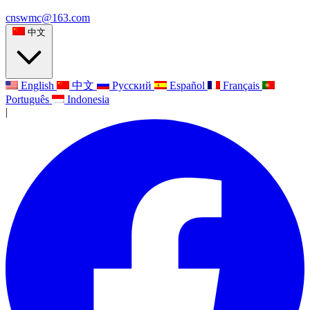
cnswmc@163.com
中文
English
中文
Русский
Español
Français
Português
Indonesia
|