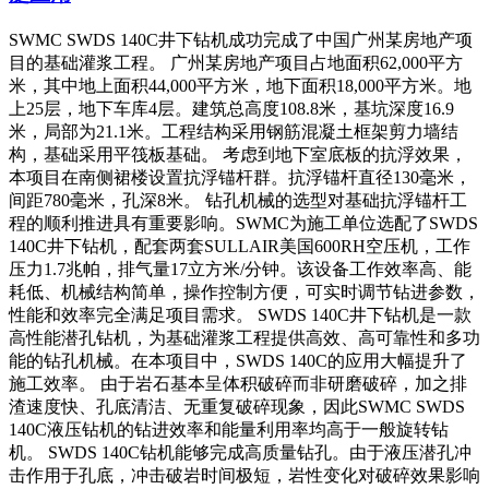
SWMC SWDS 140C井下钻机成功完成了中国广州某房地产项
目的基础灌浆工程。 广州某房地产项目占地面积62,000平方
米，其中地上面积44,000平方米，地下面积18,000平方米。地
上25层，地下车库4层。建筑总高度108.8米，基坑深度16.9
米，局部为21.1米。工程结构采用钢筋混凝土框架剪力墙结
构，基础采用平筏板基础。 考虑到地下室底板的抗浮效果，
本项目在南侧裙楼设置抗浮锚杆群。抗浮锚杆直径130毫米，
间距780毫米，孔深8米。 钻孔机械的选型对基础抗浮锚杆工
程的顺利推进具有重要影响。SWMC为施工单位选配了SWDS
140C井下钻机，配套两套SULLAIR美国600RH空压机，工作
压力1.7兆帕，排气量17立方米/分钟。该设备工作效率高、能
耗低、机械结构简单，操作控制方便，可实时调节钻进参数，
性能和效率完全满足项目需求。 SWDS 140C井下钻机是一款
高性能潜孔钻机，为基础灌浆工程提供高效、高可靠性和多功
能的钻孔机械。在本项目中，SWDS 140C的应用大幅提升了
施工效率。 由于岩石基本呈体积破碎而非研磨破碎，加之排
渣速度快、孔底清洁、无重复破碎现象，因此SWMC SWDS
140C液压钻机的钻进效率和能量利用率均高于一般旋转钻
机。 SWDS 140C钻机能够完成高质量钻孔。由于液压潜孔冲
击作用于孔底，冲击破岩时间极短，岩性变化对破碎效果影响