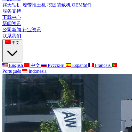
露天钻机
履带推土机
挖掘装载机
OEM配件
服务支持
下载中心
新闻资讯
公司新闻
行业资讯
联系我们
中文
English
中文
Русский
Español
Français
Português
Indonesia