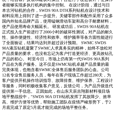
者能够实现多执行机构的集中控制。 在设计阶段，通过与日
本古河钻机的合作，SWDS 90A DTH系列钻机在设计技术和
材料应用上得到了进一步提升。关键零部件和配件采用了众多
国内外知名品牌产品，使用锰钢滑动车架和高分子耐磨材料，
使产品使用寿命大幅延长。 研发成功后，SWDS 90A钻机在
正式投入生产前进行了2000小时的破坏性测试，对产品的耐久
性、操作便捷性、经济性和效率、维护频率等各方面性能进行
了全面验证，结果均达到并超过设计预期。 SWMC SWDS
90A液压钻机凝聚了SWMC人求真务实的精神，始终不放松对
产品质量的要求，也没有忘记为客户打造更经济、更高效钻孔
产品的初心。 时至今日，市场上仍有第一代SWDS 90A系列
产品在为客户服务。这不仅是SWMC钻机卓越产品质量的最
完美体现，也饱含着SWMC全体售后服务团队的心血。公司
12名专业售后服务人员，每年在客户现场工作超过280天，为
客户提供开机操作培训指导、故障排查、维护保养、工程设计
等服务，同时积极收集客户意见，反馈公司，为产品升级迭代
提供第一手信息。 正因如此，在山东天辰吉翔新材料项目场
地平整战役中，"SWDS 90A DTH钻机发挥了其故障少、效率
高、维护方便等优势，帮助施工团队在疫情严峻形势下，于2
月底完成了原定5月底才能完成的场地平整任务。