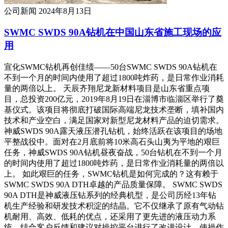
公司新闻
2024年8月13日
SWMC SWDS 90A钻机在中国山东省施工现场的应
用
宣化SWMC钻机再创佳绩——50台SWMC SWDS 90A钻机在
不到一个月的时间内使用了超过1800吨炸药，是日常作业消耗
量的两倍以上。 天辰齐翔尼龙新材料项目是山东省重点项
目，总投资200亿元，2019年8月19日在淄博市临淄区举行了奠
基仪式。该项目将彻底打破国际高端尼龙技术垄断，填补国内
技术和产业空白，满足国家对新型尼龙材料产品的迫切需求。
神威SWDS 90A露天液压潜孔钻机，始终活跃在该项目的场地
平整战役中。面对在2月底前将10米高石头山夷为平地的艰巨
任务，神威SWDS 90A钻机昼夜奋战，50台钻机在不到一个月
的时间内使用了超过1800吨炸药，是日常作业消耗量的两倍以
上。 如此艰巨的任务，SWMC钻机是如何完成的？这有赖于
SWMC SWDS 90A DTH卓越的产品质量保障。 SWMC SWDS
90A DTH是神威液压钻系列的经典机型，是公司历经13年钻
机生产经验和研发技术积淀的结晶。它不仅继承了原有气动钻
机耐用、高效、低耗的优点，还采用了更先进的液压动力系
统，结合客户反馈和建议对操控平台进行了改进设计，使操作