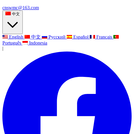
cnswmc@163.com
中文
English
中文
Русский
Español
Français
Português
Indonesia
|