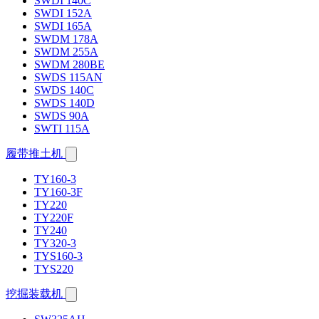
SWDI 140C
SWDI 152A
SWDI 165A
SWDM 178A
SWDM 255A
SWDM 280BE
SWDS 115AN
SWDS 140C
SWDS 140D
SWDS 90A
SWTI 115A
履带推土机
TY160-3
TY160-3F
TY220
TY220F
TY240
TY320-3
TYS160-3
TYS220
挖掘装载机