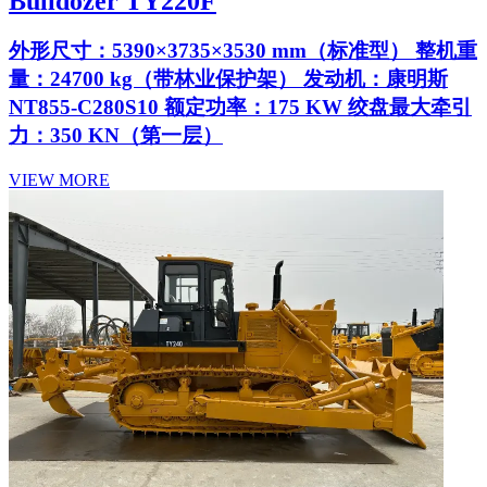
Bulldozer TY220F
外形尺寸：5390×3735×3530 mm（标准型） 整机重
量：24700 kg（带林业保护架） 发动机：康明斯
NT855-C280S10 额定功率：175 KW 绞盘最大牵引
力：350 KN（第一层）
VIEW MORE