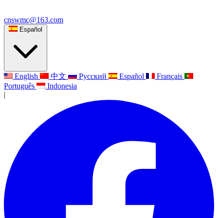
cnswmc@163.com
Español
English
中文
Русский
Español
Français
Português
Indonesia
|