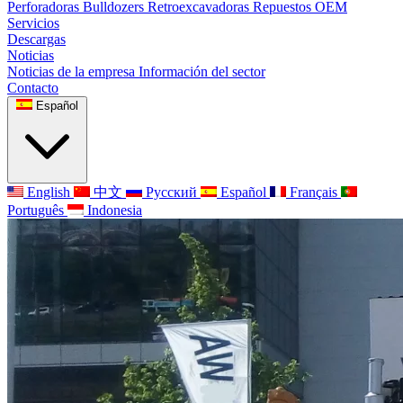
Perforadoras
Bulldozers
Retroexcavadoras
Repuestos OEM
Servicios
Descargas
Noticias
Noticias de la empresa
Información del sector
Contacto
Español
English
中文
Русский
Español
Français
Português
Indonesia