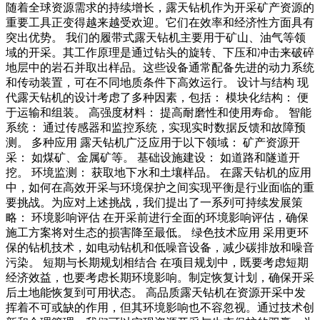
随着全球资源需求的持续增长，露天钻机作为开采矿产资源的
重要工具正变得越来越受欢迎。它们在效率和经济性方面具有
突出优势。 我们的履带式露天钻机主要用于矿山、油气等领
域的开采。其工作原理是通过钻头的旋转、下压和冲击来破碎
地层中的岩石并取出样品。这些设备通常配备先进的动力系统
和传动装置，可在不同地质条件下高效运行。 设计与结构 现
代露天钻机的设计考虑了多种因素，包括： 模块化结构： 便
于运输和组装。 高强度材料： 提高耐磨性和使用寿命。 智能
系统： 通过传感器和监控系统，实现实时数据反馈和故障预
测。 多种应用 露天钻机广泛应用于以下领域： 矿产资源开
采： 如煤矿、金属矿等。 基础设施建设： 如道路和隧道开
挖。 环境监测： 获取地下水和土壤样品。 在露天钻机的应用
中，如何在高效开采与环境保护之间实现平衡是行业面临的重
要挑战。为应对上述挑战，我们提出了一系列可持续发展策
略： 环境影响评估 在开采前进行全面的环境影响评估，确保
施工方案将对生态的损害降至最低。 绿色技术应用 采用更环
保的钻机技术，如电动钻机和低噪音设备，减少碳排放和噪音
污染。 短期与长期规划相结合 在项目规划中，既要考虑短期
经济效益，也要考虑长期环境影响。制定恢复计划，确保开采
后土地能恢复到可用状态。 高品质露天钻机在资源开采中发
挥着不可或缺的作用，但其环境影响也不容忽视。通过技术创