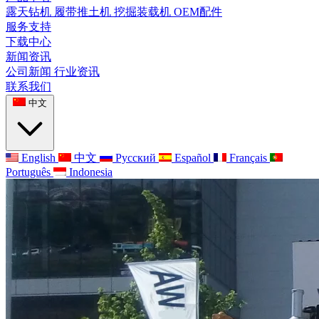
露天钻机
履带推土机
挖掘装载机
OEM配件
服务支持
下载中心
新闻资讯
公司新闻
行业资讯
联系我们
中文
English
中文
Русский
Español
Français
Português
Indonesia