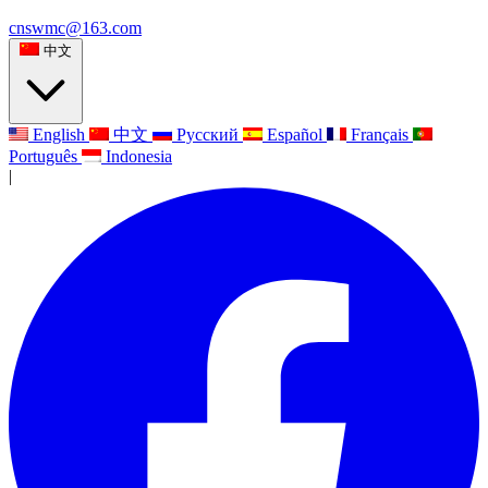
cnswmc@163.com
中文
English
中文
Русский
Español
Français
Português
Indonesia
|