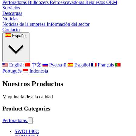
Perforadoras
Bulldozers
Retroexcavadoras
Repuestos OEM
Servicios
Descargas
Noticias
Noticias de la empresa
Información del sector
Contacto
Español
English
中文
Русский
Español
Français
Português
Indonesia
Nuestros Productos
Maquinaria de alta calidad
Product Categories
Perforadoras
SWDI 140C