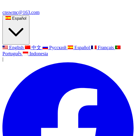
cnswmc@163.com
Español
English
中文
Русский
Español
Français
Português
Indonesia
|