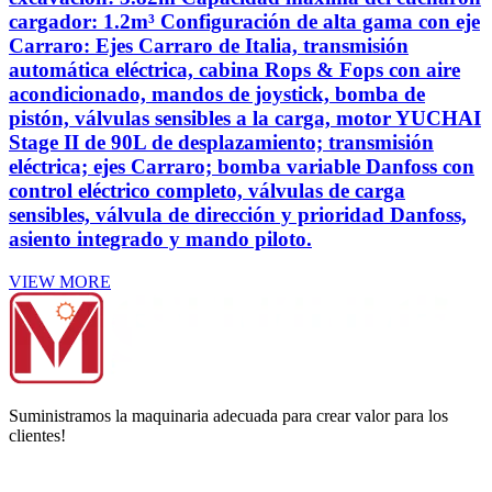
cargador: 1.2m³ Configuración de alta gama con eje
Carraro: Ejes Carraro de Italia, transmisión
automática eléctrica, cabina Rops & Fops con aire
acondicionado, mandos de joystick, bomba de
pistón, válvulas sensibles a la carga, motor YUCHAI
Stage II de 90L de desplazamiento; transmisión
eléctrica; ejes Carraro; bomba variable Danfoss con
control eléctrico completo, válvulas de carga
sensibles, válvula de dirección y prioridad Danfoss,
asiento integrado y mando piloto.
VIEW MORE
Suministramos la maquinaria adecuada para crear valor para los
clientes!