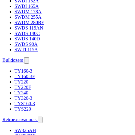
SWDI 152A
SWDI 165A
SWDM 178A
SWDM 255A
SWDM 280BE
SWDS 115AN
SWDS 140C
SWDS 140D
SWDS 90A
SWTI 115A
Bulldozers
TY160-3
TY160-3F
TY220
TY220F
TY240
TY320-3
TYS160-3
TYS220
Retroexcavadoras
SW325AH