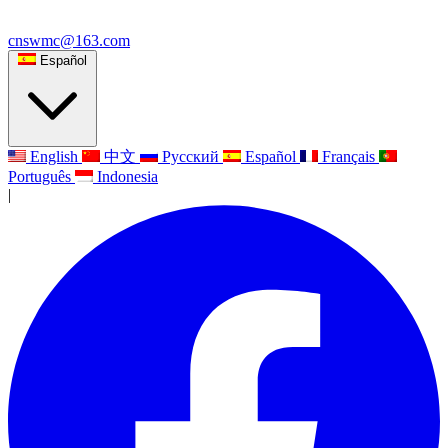
cnswmc@163.com
Español
English
中文
Русский
Español
Français
Português
Indonesia
|