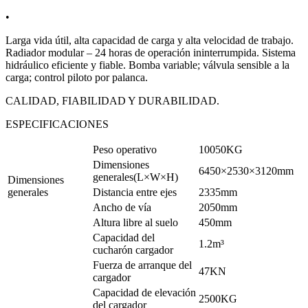
•
Larga vida útil, alta capacidad de carga y alta velocidad de trabajo.
Radiador modular – 24 horas de operación ininterrumpida. Sistema
hidráulico eficiente y fiable. Bomba variable; válvula sensible a la
carga; control piloto por palanca.
CALIDAD, FIABILIDAD Y DURABILIDAD.
ESPECIFICACIONES
Peso operativo
10050KG
Dimensiones
6450×2530×3120mm
generales(L×W×H)
Dimensiones
generales
Distancia entre ejes
2335mm
Ancho de vía
2050mm
Altura libre al suelo
450mm
Capacidad del
1.2m³
cucharón cargador
Fuerza de arranque del
47KN
cargador
Capacidad de elevación
2500KG
del cargador