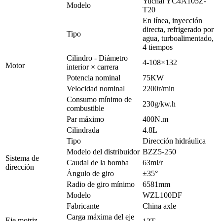
Yuchai YC4A105Z-
Modelo
T20
En línea, inyección
directa, refrigerado por
Tipo
agua, turboalimentado,
4 tiempos
Cilindro - Diámetro
4-108×132
Motor
interior × carrera
Potencia nominal
75KW
Velocidad nominal
2200r/min
Consumo mínimo de
230g/kw.h
combustible
Par máximo
400N.m
Cilindrada
4.8L
Tipo
Dirección hidráulica
Modelo del distribuidor
BZZ5-250
Sistema de
Caudal de la bomba
63ml/r
dirección
Ángulo de giro
±35°
Radio de giro mínimo
6581mm
Modelo
WZL100DF
Fabricante
China axle
Carga máxima del eje
Eje motriz