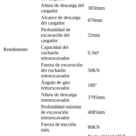
Altura de descarga del
3050mm
cargador
Alcance de descarga
870mm
del cargador
Profundidad de
excavación del
52mm
cargador
Capacidad del
Rendimiento
cucharón
0.3m³
retroexcavador
Fuerza de excavación
del cucharón
50KN
retroexcavador
Ángulo de giro
180°
retroexcavador
Altura de descarga
3795mm
retroexcavador
Profundidad máxima
de excavación
4085mm
retroexcavador
Fuerza de tracción
86KN
máx.