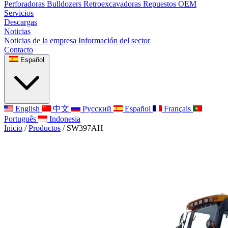
Perforadoras
Bulldozers
Retroexcavadoras
Repuestos OEM
Servicios
Descargas
Noticias
Noticias de la empresa
Información del sector
Contacto
Español
English
中文
Русский
Español
Français
Português
Indonesia
Inicio
/
Productos
/
SW397AH