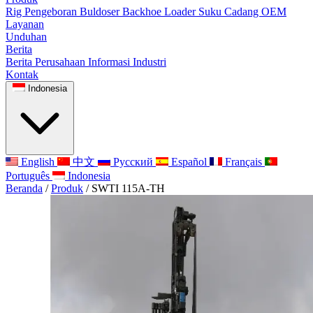
Rig Pengeboran
Buldoser
Backhoe Loader
Suku Cadang OEM
Layanan
Unduhan
Berita
Berita Perusahaan
Informasi Industri
Kontak
Indonesia
English
中文
Русский
Español
Français
Português
Indonesia
Beranda
/
Produk
/
SWTI 115A-TH