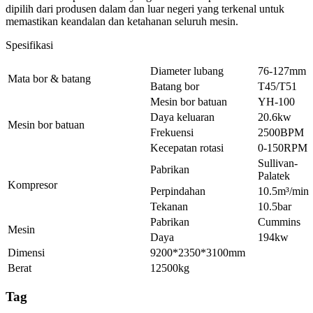
dipilih dari produsen dalam dan luar negeri yang terkenal untuk
memastikan keandalan dan ketahanan seluruh mesin.
Spesifikasi
Diameter lubang
76-127mm
Mata bor & batang
Batang bor
T45/T51
Mesin bor batuan
YH-100
Daya keluaran
20.6kw
Mesin bor batuan
Frekuensi
2500BPM
Kecepatan rotasi
0-150RPM
Sullivan-
Pabrikan
Palatek
Kompresor
Perpindahan
10.5m³/min
Tekanan
10.5bar
Pabrikan
Cummins
Mesin
Daya
194kw
Dimensi
9200*2350*3100mm
Berat
12500kg
Tag