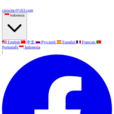
cnswmc@163.com
Indonesia
English
中文
Русский
Español
Français
Português
Indonesia
|