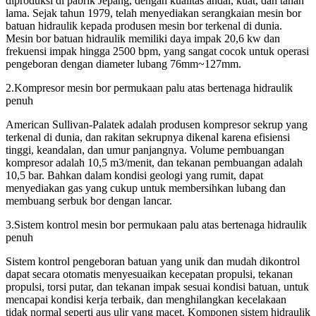
diproduksi di pabrik Jepang, dengan kualitas andal, kuat, dan tahan
lama. Sejak tahun 1979, telah menyediakan serangkaian mesin bor
batuan hidraulik kepada produsen mesin bor terkenal di dunia.
Mesin bor batuan hidraulik memiliki daya impak 20,6 kw dan
frekuensi impak hingga 2500 bpm, yang sangat cocok untuk operasi
pengeboran dengan diameter lubang 76mm~127mm.
2.Kompresor mesin bor permukaan palu atas bertenaga hidraulik
penuh
American Sullivan-Palatek adalah produsen kompresor sekrup yang
terkenal di dunia, dan rakitan sekrupnya dikenal karena efisiensi
tinggi, keandalan, dan umur panjangnya. Volume pembuangan
kompresor adalah 10,5 m3/menit, dan tekanan pembuangan adalah
10,5 bar. Bahkan dalam kondisi geologi yang rumit, dapat
menyediakan gas yang cukup untuk membersihkan lubang dan
membuang serbuk bor dengan lancar.
3.Sistem kontrol mesin bor permukaan palu atas bertenaga hidraulik
penuh
Sistem kontrol pengeboran batuan yang unik dan mudah dikontrol
dapat secara otomatis menyesuaikan kecepatan propulsi, tekanan
propulsi, torsi putar, dan tekanan impak sesuai kondisi batuan, untuk
mencapai kondisi kerja terbaik, dan menghilangkan kecelakaan
tidak normal seperti aus ulir yang macet. Komponen sistem hidraulik