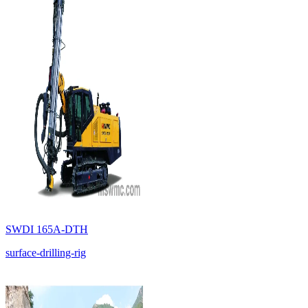
SWDI 165A-DTH
surface-drilling-rig