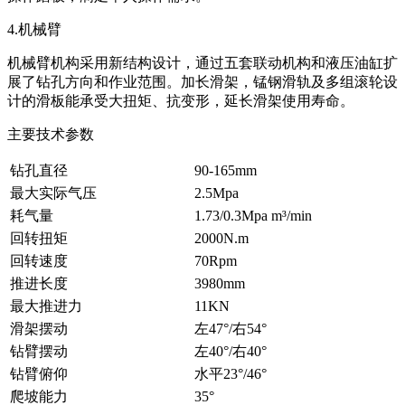
4.机械臂
机械臂机构采用新结构设计，通过五套联动机构和液压油缸扩
展了钻孔方向和作业范围。加长滑架，锰钢滑轨及多组滚轮设
计的滑板能承受大扭矩、抗变形，延长滑架使用寿命。
主要技术参数
钻孔直径
90-165mm
最大实际气压
2.5Mpa
耗气量
1.73/0.3Mpa m³/min
回转扭矩
2000N.m
回转速度
70Rpm
推进长度
3980mm
最大推进力
11KN
滑架摆动
左47°/右54°
钻臂摆动
左40°/右40°
钻臂俯仰
水平23°/46°
爬坡能力
35°