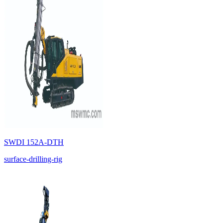
SWDI 152A-DTH
surface-drilling-rig