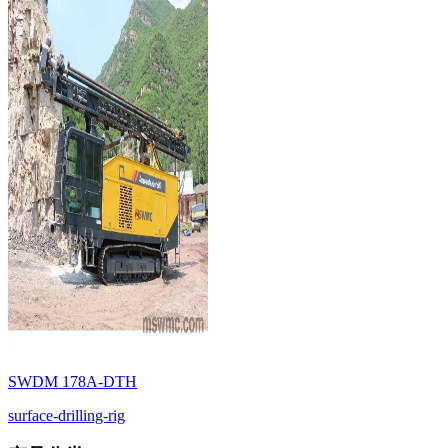
SWDM 178A-DTH
surface-drilling-rig