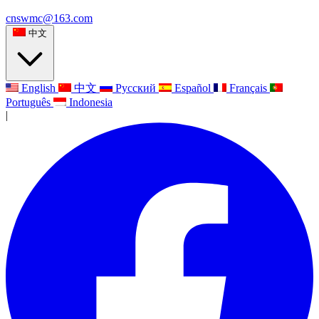
cnswmc@163.com
中文
English
中文
Русский
Español
Français
Português
Indonesia
|