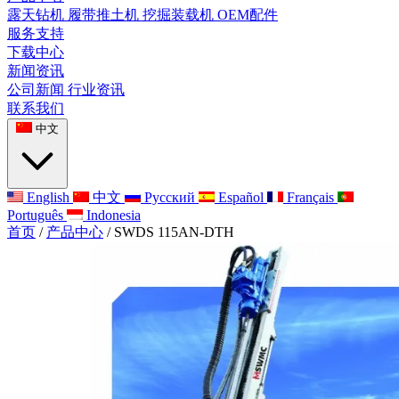
露天钻机
履带推土机
挖掘装载机
OEM配件
服务支持
下载中心
新闻资讯
公司新闻
行业资讯
联系我们
中文
English
中文
Русский
Español
Français
Português
Indonesia
首页
/
产品中心
/
SWDS 115AN-DTH