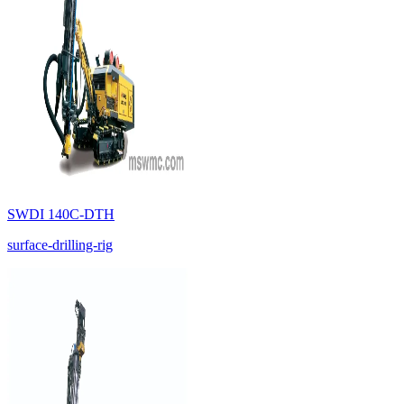
SWDI 140C-DTH
surface-drilling-rig