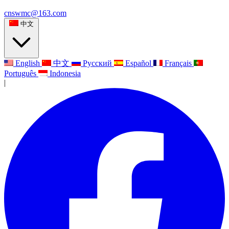
cnswmc@163.com
中文
English
中文
Русский
Español
Français
Português
Indonesia
|