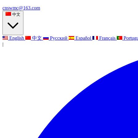
cnswmc@163.com
中文
English
中文
Русский
Español
Français
Portug
|