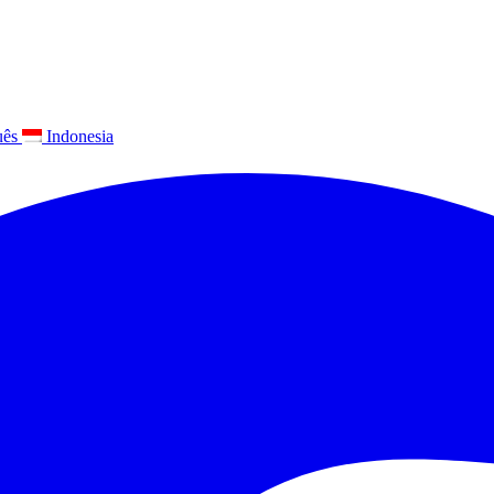
uês
Indonesia