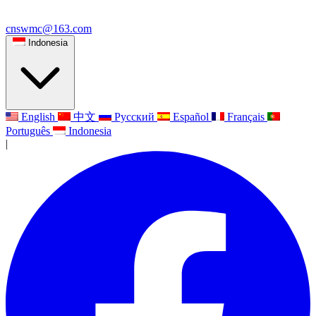
cnswmc@163.com
Indonesia
English
中文
Русский
Español
Français
Português
Indonesia
|