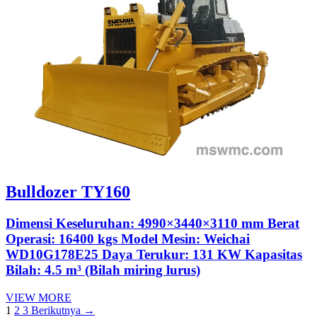
Bulldozer TY160
Dimensi Keseluruhan: 4990×3440×3110 mm Berat
Operasi: 16400 kgs Model Mesin: Weichai
WD10G178E25 Daya Terukur: 131 KW Kapasitas
Bilah: 4.5 m³ (Bilah miring lurus)
VIEW MORE
1
2
3
Berikutnya →