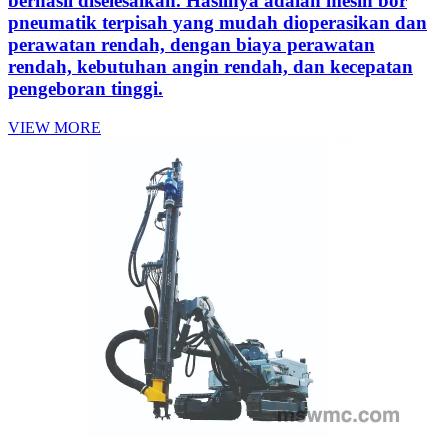
berhasil diselesaikan. Hasilnya adalah mesin bor
pneumatik terpisah yang mudah dioperasikan dan
perawatan rendah, dengan biaya perawatan
rendah, kebutuhan angin rendah, dan kecepatan
pengeboran tinggi.
VIEW MORE