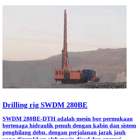
Drilling rig SWDM 280BE
SWDM 280BE-DTH adalah mesin bor permukaan
bertenaga hidraulik penuh dengan kabin dan sistem
penghilang debu, dengan perjalanan jarak jauh