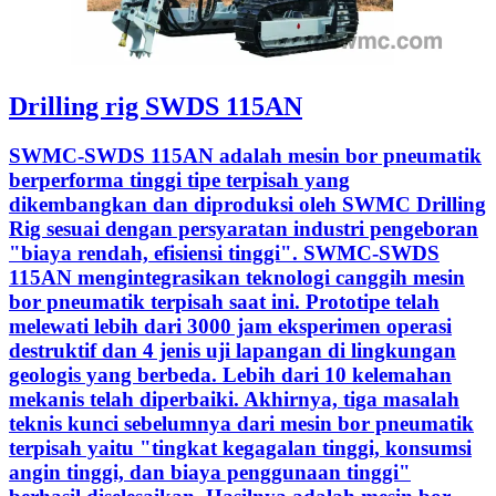
Drilling rig SWDS 115AN
SWMC-SWDS 115AN adalah mesin bor pneumatik
berperforma tinggi tipe terpisah yang
dikembangkan dan diproduksi oleh SWMC Drilling
Rig sesuai dengan persyaratan industri pengeboran
"biaya rendah, efisiensi tinggi". SWMC-SWDS
115AN mengintegrasikan teknologi canggih mesin
bor pneumatik terpisah saat ini. Prototipe telah
melewati lebih dari 3000 jam eksperimen operasi
destruktif dan 4 jenis uji lapangan di lingkungan
geologis yang berbeda. Lebih dari 10 kelemahan
mekanis telah diperbaiki. Akhirnya, tiga masalah
teknis kunci sebelumnya dari mesin bor pneumatik
terpisah yaitu "tingkat kegagalan tinggi, konsumsi
angin tinggi, dan biaya penggunaan tinggi"