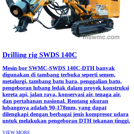
Drilling rig SWDS 140C
Mesin bor SWMC-SWDS 140C-DTH banyak
digunakan di tambang terbuka seperti semen,
metalurgi, tambang batu bara, penggalian batu,
pengeboran lubang ledak dalam proyek konstruksi
kereta api, jalan raya, konservasi air, tenaga air,
dan pertahanan nasional. Rentang ukuran
lubangnya adalah 90-178mm, yang dapat
dilengkapi dengan berbagai jenis kompresor udara
untuk melakukan pengeboran DTH tekanan tinggi.
VIEW MORE