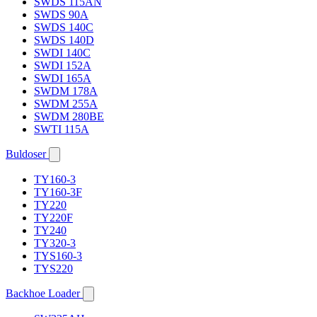
SWDS 115AN
SWDS 90A
SWDS 140C
SWDS 140D
SWDI 140C
SWDI 152A
SWDI 165A
SWDM 178A
SWDM 255A
SWDM 280BE
SWTI 115A
Buldoser
TY160-3
TY160-3F
TY220
TY220F
TY240
TY320-3
TYS160-3
TYS220
Backhoe Loader