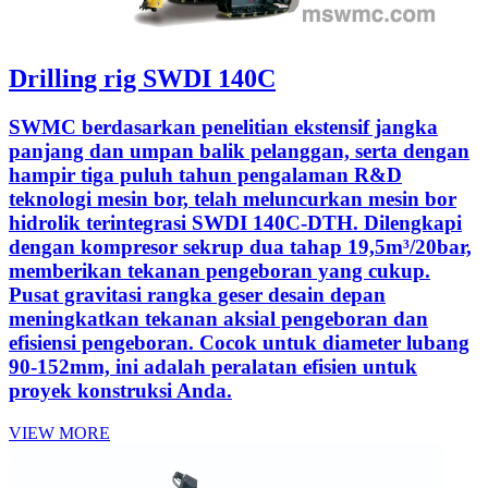
Drilling rig SWDI 140C
SWMC berdasarkan penelitian ekstensif jangka
panjang dan umpan balik pelanggan, serta dengan
hampir tiga puluh tahun pengalaman R&D
teknologi mesin bor, telah meluncurkan mesin bor
hidrolik terintegrasi SWDI 140C-DTH. Dilengkapi
dengan kompresor sekrup dua tahap 19,5m³/20bar,
memberikan tekanan pengeboran yang cukup.
Pusat gravitasi rangka geser desain depan
meningkatkan tekanan aksial pengeboran dan
efisiensi pengeboran. Cocok untuk diameter lubang
90-152mm, ini adalah peralatan efisien untuk
proyek konstruksi Anda.
VIEW MORE