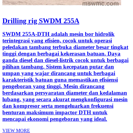
Drilling rig SWDM 255A
SWDM 255A-DTH adalah mesin bor hidrolik
terintegrasi yang efisien, cocok untuk operasi
peledakan tambang terbuka diameter besar tingkat
tinggi dengan berbagai kekerasan batuan. Daya
ganda diesel dan diesel-listrik cocok untuk berbagai
pilihan tambang. Sistem kecepatan putar dan
umpan yang wajar dirancang untuk berbagai
karakteristik batuan guna memastikan efisiensi
pengeboran yang tinggi. Mesin dirancang
berdasarkan persyaratan diameter dan kedalaman
lubang, yang secara akurat mengkonfigurasi mesin
dan kompresor serta mengeluarkan frekuensi
benturan maksimum impactor DTH untuk
mencapai ekonomi pengeboran yang ideal.
VIEW MORE