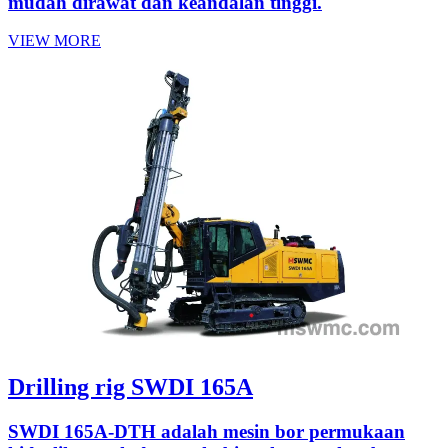
mudah dirawat dan keandalan tinggi.
VIEW MORE
Drilling rig SWDI 165A
SWDI 165A-DTH adalah mesin bor permukaan