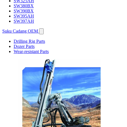
SW325AH
SW380BX
SW390BX
SW395AH
SW397AH
Suku Cadang OEM
Drilling Rig Parts
Dozer Parts
Wear-resistant Parts