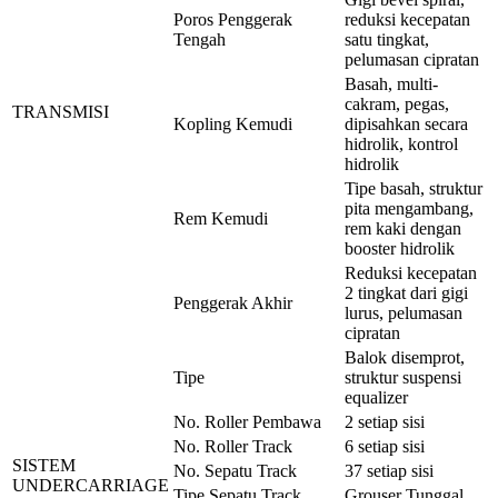
Poros Penggerak
reduksi kecepatan
Tengah
satu tingkat,
pelumasan cipratan
Basah, multi-
cakram, pegas,
TRANSMISI
Kopling Kemudi
dipisahkan secara
hidrolik, kontrol
hidrolik
Tipe basah, struktur
pita mengambang,
Rem Kemudi
rem kaki dengan
booster hidrolik
Reduksi kecepatan
2 tingkat dari gigi
Penggerak Akhir
lurus, pelumasan
cipratan
Balok disemprot,
Tipe
struktur suspensi
equalizer
No. Roller Pembawa
2 setiap sisi
No. Roller Track
6 setiap sisi
SISTEM
No. Sepatu Track
37 setiap sisi
UNDERCARRIAGE
Tipe Sepatu Track
Grouser Tunggal