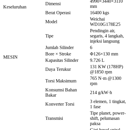
4990×3440×3110
Dimensi
mm
Keseluruhan
Berat Operasi
16400 kgs
Weichai
Model
WD10G178E25
Pendingin air,
Tipe
segaris, 4 langkah,
injeksi langsung
Jumlah Silinder
6
Bore × Stroke
Φ126×130 mm
MESIN
Kapasitas Silinder
9.726 L
131 KW (178HP)
Daya Terukur
@1850 rpm
765 N·m @1300
Torsi Maksimum
rpm
Konsumsi Bahan
214 g/kW·h
Bakar
3 elemen, 1 tingkat,
Konverter Torsi
1 fase
Tipe planet, power-
Transmisi
shift, pelumasan
paksa
Gigi bevel spiral,