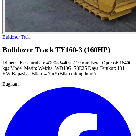
Buldoser Trek
Bulldozer Track TY160-3 (160HP)
Dimensi Keseluruhan: 4990×3440×3110 mm Berat Operasi: 16400
kgs Model Mesin: Weichai WD10G178E25 Daya Terukur: 131
KW Kapasitas Bilah: 4.5 m³ (Bilah miring lurus)
Bagikan: