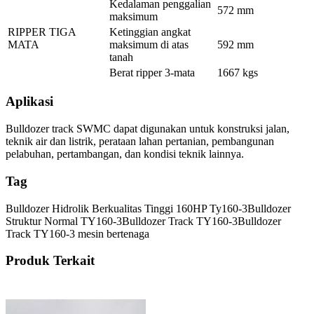
Kedalaman penggalian
572 mm
maksimum
RIPPER TIGA
Ketinggian angkat
MATA
maksimum di atas
592 mm
tanah
Berat ripper 3-mata
1667 kgs
Aplikasi
Bulldozer track SWMC dapat digunakan untuk konstruksi jalan,
teknik air dan listrik, perataan lahan pertanian, pembangunan
pelabuhan, pertambangan, dan kondisi teknik lainnya.
Tag
Bulldozer Hidrolik Berkualitas Tinggi 160HP Ty160-3
Bulldozer
Struktur Normal TY160-3
Bulldozer Track TY160-3
Bulldozer
Track TY160-3 mesin bertenaga
Produk Terkait