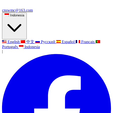
cnswmc@163.com
Indonesia
English
中文
Русский
Español
Français
Português
Indonesia
|