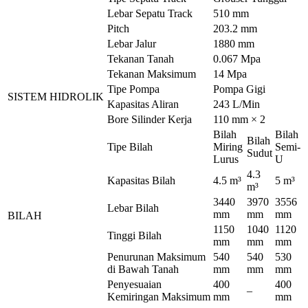
Lebar Sepatu Track
510 mm
Pitch
203.2 mm
Lebar Jalur
1880 mm
Tekanan Tanah
0.067 Mpa
Tekanan Maksimum
14 Mpa
Tipe Pompa
Pompa Gigi
SISTEM HIDROLIK
Kapasitas Aliran
243 L/Min
Bore Silinder Kerja
110 mm × 2
Bilah
Bilah
Bilah
Tipe Bilah
Miring
Semi-
Sudut
Lurus
U
4.3
Kapasitas Bilah
4.5 m³
5 m³
m³
3440
3970
3556
Lebar Bilah
mm
mm
mm
BILAH
1150
1040
1120
Tinggi Bilah
mm
mm
mm
Penurunan Maksimum
540
540
530
di Bawah Tanah
mm
mm
mm
Penyesuaian
400
400
–
Kemiringan Maksimum
mm
mm