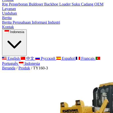
Rig Pengeboran
Buldoser
Backhoe Loader
Suku Cadang OEM
Layanan
Unduhan
Berita
Berita Perusahaan
Informasi Industri
Kontak
Indonesia
English
中文
Русский
Español
Français
Português
Indonesia
Beranda
/
Produk
/
TY160-3