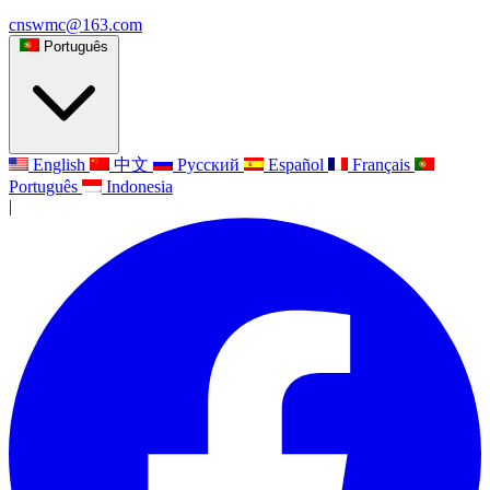
cnswmc@163.com
Português
English
中文
Русский
Español
Français
Português
Indonesia
|