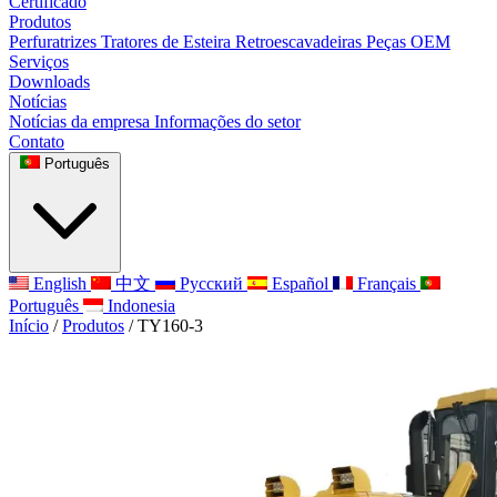
Certificado
Produtos
Perfuratrizes
Tratores de Esteira
Retroescavadeiras
Peças OEM
Serviços
Downloads
Notícias
Notícias da empresa
Informações do setor
Contato
Português
English
中文
Русский
Español
Français
Português
Indonesia
Início
/
Produtos
/
TY160-3