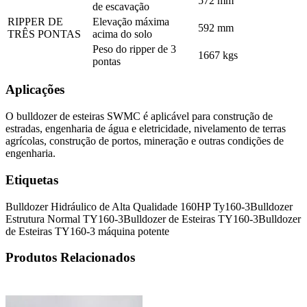
572 mm
de escavação
RIPPER DE
Elevação máxima
592 mm
TRÊS PONTAS
acima do solo
Peso do ripper de 3
1667 kgs
pontas
Aplicações
O bulldozer de esteiras SWMC é aplicável para construção de
estradas, engenharia de água e eletricidade, nivelamento de terras
agrícolas, construção de portos, mineração e outras condições de
engenharia.
Etiquetas
Bulldozer Hidráulico de Alta Qualidade 160HP Ty160-3
Bulldozer
Estrutura Normal TY160-3
Bulldozer de Esteiras TY160-3
Bulldozer
de Esteiras TY160-3 máquina potente
Produtos Relacionados