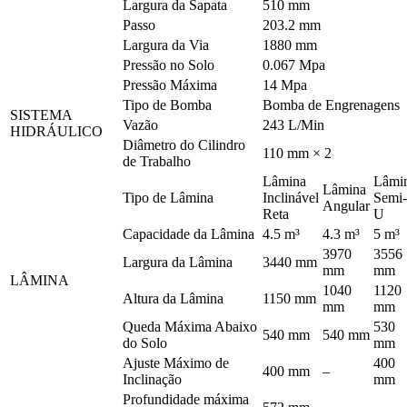
Largura da Sapata
510 mm
Passo
203.2 mm
Largura da Via
1880 mm
Pressão no Solo
0.067 Mpa
Pressão Máxima
14 Mpa
Tipo de Bomba
Bomba de Engrenagens
SISTEMA
Vazão
243 L/Min
HIDRÁULICO
Diâmetro do Cilindro
110 mm × 2
de Trabalho
Lâmina
Lâmi
Lâmina
Tipo de Lâmina
Inclinável
Semi-
Angular
Reta
U
Capacidade da Lâmina
4.5 m³
4.3 m³
5 m³
3970
3556
Largura da Lâmina
3440 mm
mm
mm
LÂMINA
1040
1120
Altura da Lâmina
1150 mm
mm
mm
Queda Máxima Abaixo
530
540 mm
540 mm
do Solo
mm
Ajuste Máximo de
400
400 mm
–
Inclinação
mm
Profundidade máxima