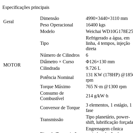
Especificações principais
Dimensão
4990×3440×3110 mm
Geral
Peso Operacional
16400 kgs
Modelo
Weichai WD10G178E2
Refrigerado a água, em
Tipo
linha, 4 tempos, injeção
direta
Número de Cilindros
6
Diâmetro × Curso
Φ126×130 mm
MOTOR
Cilindrada
9.726 L
131 KW (178HP) @185
Potência Nominal
rpm
Torque Máximo
765 N·m @1300 rpm
Consumo de
214 g/kW·h
Combustível
3 elementos, 1 estágio, 1
Conversor de Torque
fase
Tipo planetário, power-
Transmissão
shift, lubrificação forçad
Engrenagem cônica