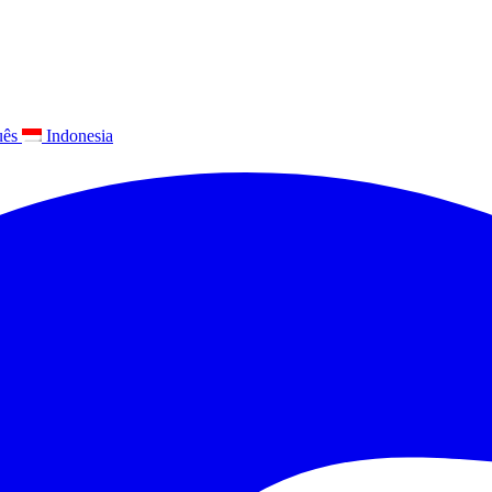
uês
Indonesia