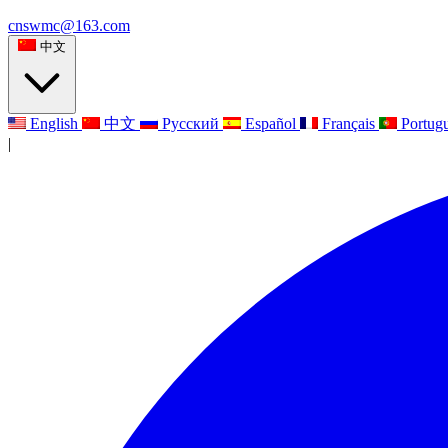
cnswmc@163.com
中文
English
中文
Русский
Español
Français
Portug
|